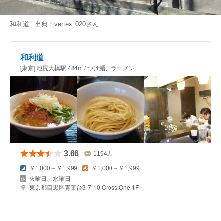
和利道 出典：
vertex1020
さん
和利道
[東京] 池尻大橋駅 484m / つけ麺、ラーメン
3.66
1194
人
￥1,000～￥1,999
￥1,000～￥1,999
火曜日、水曜日
東京都目黒区青葉台3-7-10 Cross One 1F