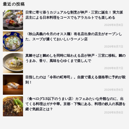
最近の投稿
日常に寄り添うカジュアルな割烹が神戸・三宮に誕生！ 実力派
店主による日本料理をコースでもアラカルトでも楽しめる
2026年8月8日
〈秋山具義の今月のオスス麺〉有名店出身の店主がオープンし
た、スープが濃くておいしいラーメン店
2026年8月7日
真鯛そばと鯛めしを同時に味わえる店が神戸・三宮に移転。鯛の
うまみ、香り、風味を心ゆくまで楽しんで
2026年8月7日
目指したのは「令和の町寿司」。自腹で通える価格帯に予約が殺
到！
2026年8月6日
〈食べログ3.5以下のうまい店〉カフェみたいな外観なのに、出
てくる料理はガチ中華。京都・下鴨にある、料理の鉄人の系譜を
継ぐ気鋭店とは？
2026年8月6日