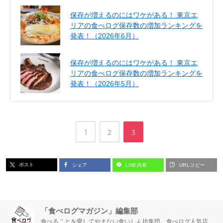
保存が増えるのにはワケがある！ 東京エ
リアの食べログ保存数の増加ランキングを
発表！（2026年6月）
保存が増えるのにはワケがある！ 東京エ
リアの食べログ保存数の増加ランキングを
発表！（2026年5月）
,
,
ペ
ペ
ペ
1
2
3
ー
ー
ー
ポスト
シェア
LINE共有
URLコピー
ジ
ジ
ジ
「食べログマガジン」編集部
食べることを愛してやまない食いしん坊集団。食べログ人気店