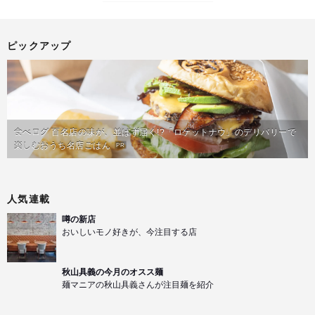
ピックアップ
食べログ 百名店の味が、並ばず届く!?「ロケットナウ」のデリバリーで
楽しむおうち名店ごはん
PR
人気連載
噂の新店
おいしいモノ好きが、今注目する店
秋山具義の今月のオスス麺
麺マニアの秋山具義さんが注目麺を紹介