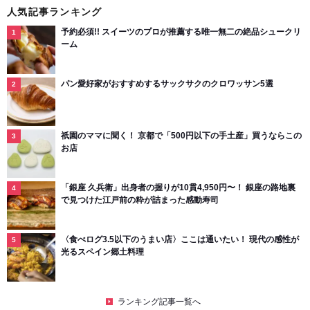
人気記事ランキング
予約必須!! スイーツのプロが推薦する唯一無二の絶品シュークリ
ーム
パン愛好家がおすすめするサックサクのクロワッサン5選
祇園のママに聞く！ 京都で「500円以下の手土産」買うならこの
お店
「銀座 久兵衛」出身者の握りが10貫4,950円〜！ 銀座の路地裏
で見つけた江戸前の粋が詰まった感動寿司
〈食べログ3.5以下のうまい店〉ここは通いたい！ 現代の感性が
光るスペイン郷土料理
ランキング記事一覧へ