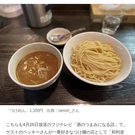
「つけめん」1,100円 出典：
tamori_
さん
こちらも4月25日放送のフジテレビ「酒のつまみになる話」で、
ゲストのベッキーさんが一番好きなつけ麺の店として「和利道