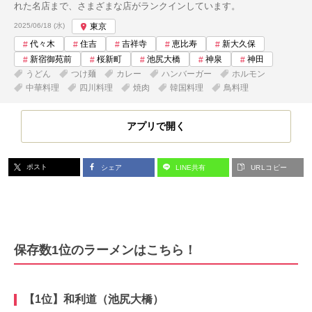
れた名店まで、さまざまな店がランクインしています。
投稿日:
2025/06/18 (水)
東京
代々木
住吉
吉祥寺
恵比寿
新大久保
新宿御苑前
桜新町
池尻大橋
神泉
神田
うどん
つけ麺
カレー
ハンバーガー
ホルモン
中華料理
四川料理
焼肉
韓国料理
鳥料理
アプリで開く
ポスト
シェア
LINE共有
URLコピー
保存数1位のラーメンはこちら！
【1位】和利道（池尻大橋）