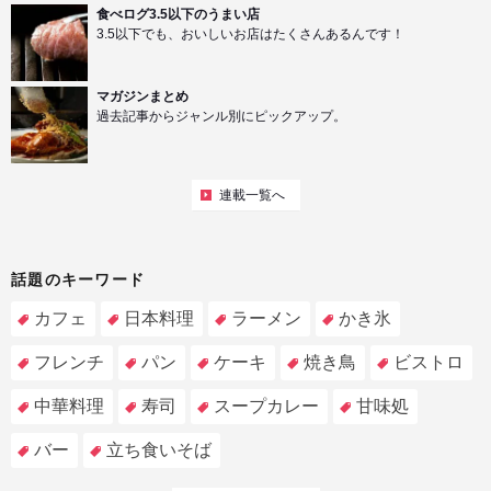
食べログ3.5以下のうまい店
3.5以下でも、おいしいお店はたくさんあるんです！
マガジンまとめ
過去記事からジャンル別にピックアップ。
連載一覧へ
話題のキーワード
カフェ
日本料理
ラーメン
かき氷
フレンチ
パン
ケーキ
焼き鳥
ビストロ
中華料理
寿司
スープカレー
甘味処
バー
立ち食いそば