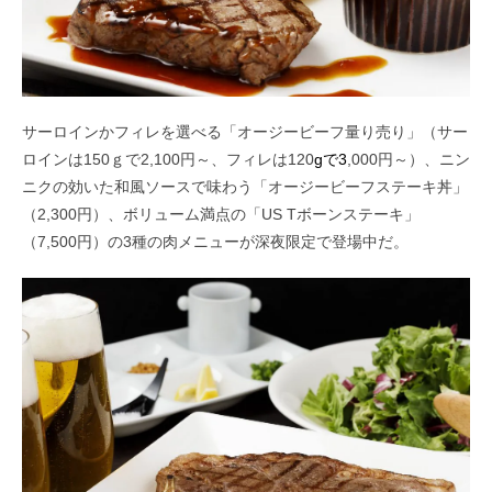
サーロインかフィレを選べる「オージービーフ量り売り」（サー
ロインは150ｇで2,100円～、フィレは120
gで3
,000円～）、ニン
ニクの効いた和風ソースで味わう「オージービーフステーキ丼」
（2,300円）、ボリューム満点の「US Tボーンステーキ」
（7,500円）の3種の肉メニューが深夜限定で登場中だ。