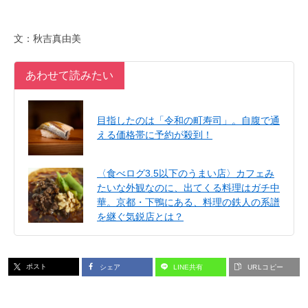
文：秋吉真由美
あわせて読みたい
目指したのは「令和の町寿司」。自腹で通
える価格帯に予約が殺到！
〈食べログ3.5以下のうまい店〉カフェみ
たいな外観なのに、出てくる料理はガチ中
華。京都・下鴨にある、料理の鉄人の系譜
を継ぐ気鋭店とは？
ポスト
シェア
LINE共有
URLコピー