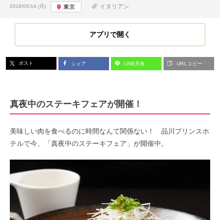
投稿日:
イタリアン
2018/05/14 (月)
東京
アプリで開く
ポスト
シェア
LINE共有
URLコピー
真夜中のステーキフェアが開催！
美味しい肉を食べるのに時間なんて関係ない！ 品川プリンスホ
テルで今、「真夜中のステーキフェア」が開催中。