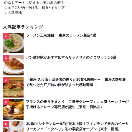
の命をアートに変える。実力派の若手
シェフ2人が仕掛ける、和食×イタリア
ンの新境地
人気記事ランキング
ラーメン王も注目！ 東京のラーメン新店4選
パン愛好家がおすすめするサックサクのクロワッサン5選
「銀座 久兵衛」出身者の握りが10貫4,950円〜！ 銀座の路地裏
で見つけた江戸前の粋が詰まった感動寿司
フランスの香りをまとう「ご褒美クレープ」。人気ベーカリーが
手掛けるクレープ専門店が誕生（東京・日比谷）
本場の“シナモンロール”が日本上陸！フィンランド最古のベーカ
リーカフェ「エクベリ」初の常設店オープン（東京・新宿）