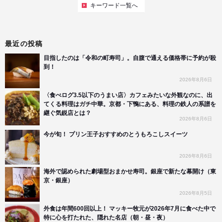
キーワード一覧へ
最近の投稿
目指したのは「令和の町寿司」。自腹で通える価格帯に予約が殺
到！
2026年8月6日
〈食べログ3.5以下のうまい店〉カフェみたいな外観なのに、出
てくる料理はガチ中華。京都・下鴨にある、料理の鉄人の系譜を
継ぐ気鋭店とは？
2026年8月6日
今が旬！ プリン王子おすすめのとうもろこしスイーツ
2026年8月6日
海外で認められた劇場型おまかせ寿司。銀座で新たな幕開け（東
京・銀座）
2026年8月5日
外食は年間600回以上！ マッキー牧元が2026年7月に食べた中で
特に心を打たれた、隠れた名店（朝・昼・夜）