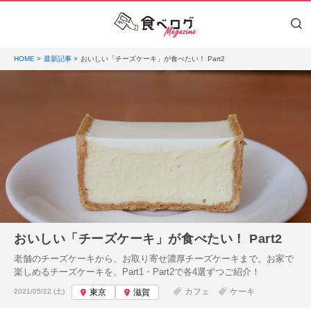
HOME
最新記事
おいしい「チーズケーキ」が食べたい！ Part2
おいしい「チーズケーキ」が食べたい！ Part2
老舗のチーズケーキから、お取り寄せ濃厚チーズケーキまで、お家で
楽しめるチーズケーキを、Part1・Part2で各4選ずつご紹介！
投稿日:
カフェ
ケーキ
2021/05/22 (土)
東京
滋賀