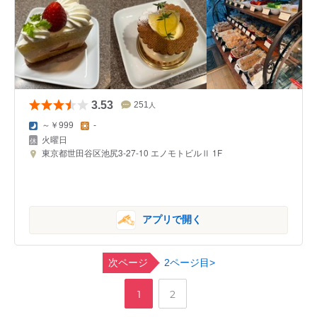
3.53
251
人
～￥999
-
火曜日
東京都世田谷区池尻3-27-10 エノモトビルⅡ 1F
アプリで開く
次ページ
2ページ目>
,
ペ
ペ
1
2