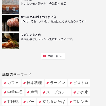
おいしいモノ好きが、今注目する店
食べログ3.5以下のうまい店
3.5以下でも、おいしいお店はたくさんあるんです！
マガジンまとめ
過去記事からジャンル別にピックアップ。
連載一覧へ
話題のキーワード
カフェ
日本料理
ラーメン
ビストロ
中華料理
寿司
スープカレー
かき氷
甘味処
バー
立ち食いそば
フレンチ