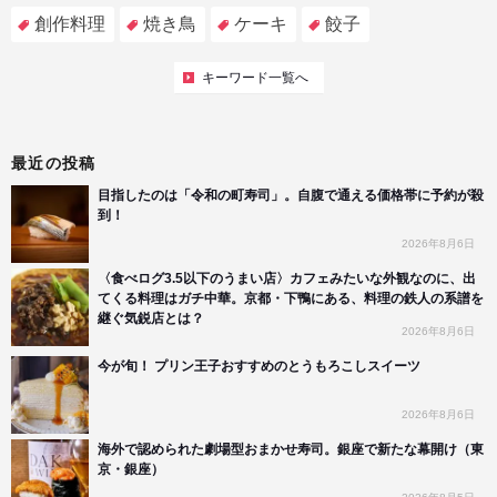
創作料理
焼き鳥
ケーキ
餃子
キーワード一覧へ
最近の投稿
目指したのは「令和の町寿司」。自腹で通える価格帯に予約が殺
到！
2026年8月6日
〈食べログ3.5以下のうまい店〉カフェみたいな外観なのに、出
てくる料理はガチ中華。京都・下鴨にある、料理の鉄人の系譜を
継ぐ気鋭店とは？
2026年8月6日
今が旬！ プリン王子おすすめのとうもろこしスイーツ
2026年8月6日
海外で認められた劇場型おまかせ寿司。銀座で新たな幕開け（東
京・銀座）