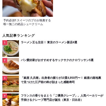
予約必須!! スイーツのプロが推薦する
唯一無二の絶品シュークリーム
人気記事ランキング
ラーメン王も注目！ 東京のラーメン新店4選
パン愛好家がおすすめするサックサクのクロワッサン5選
「銀座 久兵衛」出身者の握りが10貫4,950円〜！ 銀座の路地裏
で見つけた江戸前の粋が詰まった感動寿司
フランスの香りをまとう「ご褒美クレープ」。人気ベーカリーが
手掛けるクレープ専門店が誕生（東京・日比谷）