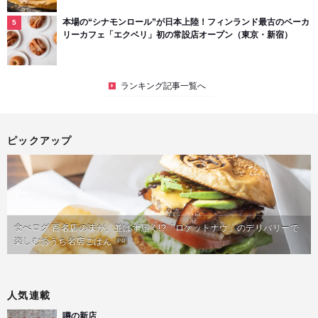
本場の“シナモンロール”が日本上陸！フィンランド最古のベーカ
リーカフェ「エクベリ」初の常設店オープン（東京・新宿）
ランキング記事一覧へ
ピックアップ
食べログ 百名店の味が、並ばず届く!?「ロケットナウ」のデリバリーで
楽しむおうち名店ごはん
PR
人気連載
噂の新店