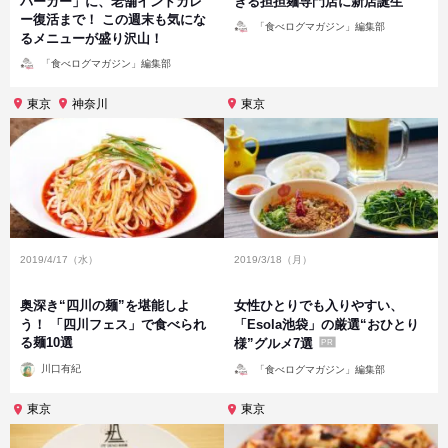
バーガー」に、老舗インドカレ
きる担担麺専門店に新店誕生
ー復活まで！ この週末も気にな
投
「食べログマガジン」編集部
稿
るメニューが盛り沢山！
者
投
「食べログマガジン」編集部
稿
者
東京
神奈川
東京
2019/4/17（水）
2019/3/18（月）
奥深き“四川の麺”を堪能しよ
女性ひとりでも入りやすい、
う！ 「四川フェス」で食べられ
「Esola池袋」の厳選“おひとり
る麺10選
様”グルメ7選
PR
投
投
川口有紀
「食べログマガジン」編集部
稿
稿
者
者
東京
東京