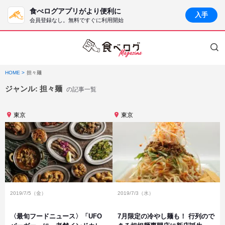
食べログアプリがより便利に
入手
会員登録なし。無料ですぐに利用開始
HOME
担々麺
ジャンル:
担々麺
の記事一覧
東京
東京
2019/7/5（金）
2019/7/3（水）
〈最旬フードニュース〉「UFO
7月限定の冷やし麺も！ 行列ので