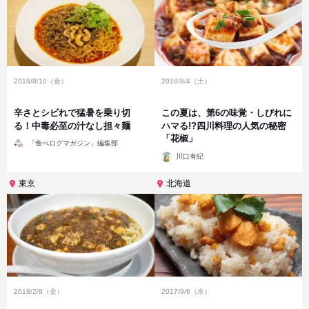
2018/8/10（金）
2018/8/4（土）
辛さとシビれで猛暑を乗り切
この夏は、第6の味覚・しびれに
る！中毒必至の汁なし担々麺
ハマる!?四川料理の人気の秘密
「花椒」
投
「食べログマガジン」編集部
稿
投
者
川口有紀
稿
者
東京
北海道
2018/2/9（金）
2017/9/6（水）