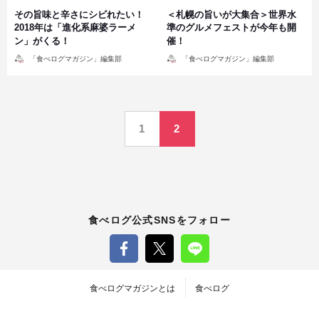
その旨味と辛さにシビれたい！
＜札幌の旨いが大集合＞世界水
2018年は「進化系麻婆ラーメ
準のグルメフェストが今年も開
ン」がくる！
催！
投
投
「食べログマガジン」編集部
「食べログマガジン」編集部
稿
稿
者
者
投
1
2
稿
の
ペ
食べログ公式SNSをフォロー
ー
ジ
食べログマガジンとは
食べログ