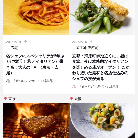
2026/6/19（金）
2026/6/16（火）
広尾
京都市役所前
名シェフのスペシャリテが6年ぶ
京都・河原町御池近くに、昼は
りに復活！ 和とイタリアンが響
食堂、夜は本格的なイタリアン
き合う大人の一軒（東京・広
を楽しめる店がオープン！ こだ
尾）
わり抜いた素材と名店仕込みの
シェフの技が光る
投
「食べログマガジン」編集部
稿
投
者
「食べログマガジン」編集部
稿
者
東京
大阪