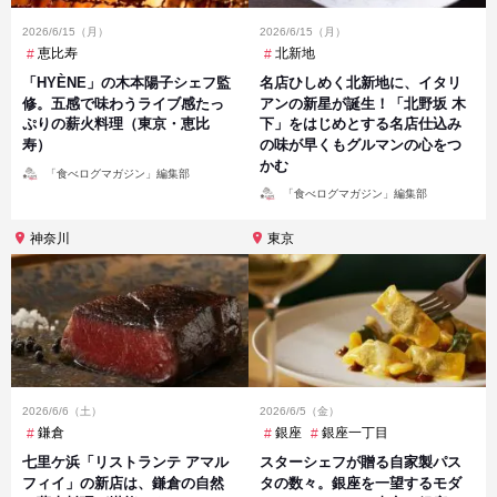
2026/6/15（月）
2026/6/15（月）
恵比寿
北新地
「HYÈNE」の木本陽子シェフ監
名店ひしめく北新地に、イタリ
修。五感で味わうライブ感たっ
アンの新星が誕生！「北野坂 木
ぷりの薪火料理（東京・恵比
下」をはじめとする名店仕込み
寿）
の味が早くもグルマンの心をつ
かむ
投
「食べログマガジン」編集部
稿
投
者
「食べログマガジン」編集部
稿
者
神奈川
東京
2026/6/6（土）
2026/6/5（金）
鎌倉
銀座
銀座一丁目
七里ケ浜「リストランテ アマル
スターシェフが贈る自家製パス
フィイ」の新店は、鎌倉の自然
タの数々。銀座を一望するモダ