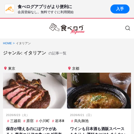
食べログアプリがより便利に
入手
会員登録なし。無料ですぐに利用開始
HOME
イタリアン
ジャンル:
イタリアン
の記事一覧
東京
京都
2026/6/23（火）
2026/6/21（日）
三越前
原宿
小川町
岩本町
恵比寿
烏丸御池
新宿
池尻大橋
目白
保存が増えるのにはワケがあ
ワインも日本酒も酒販スペース