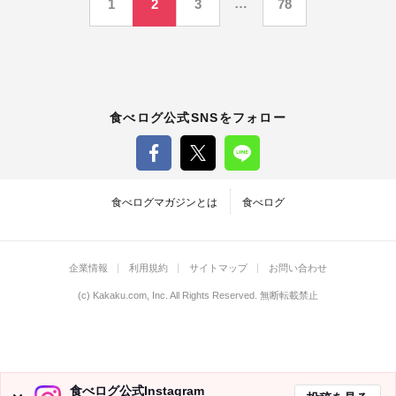
…
1
2
3
78
稿
の
ペ
食べログ公式SNSをフォロー
ー
ジ
食べログマガジンとは
食べログ
送
企業情報
利用規約
サイトマップ
お問い合わせ
り
(c)
Kakaku.com, Inc.
All Rights Reserved. 無断転載禁止
食べログ公式Instagram