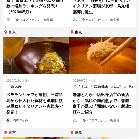
る！ 東京エリアの食べログ保存
もあり！ 酒好きにはたまらない
数の増加ランキングを発表！
イタリアン酒場が京都・烏丸蛸
（2026年5月）
薬師に誕生
投
投
「食べログマガジン」編集部
「食べログマガジン」編集部
稿
稿
者
者
東京
東京
2026/6/21（日）
2026/6/20（土）
恵比寿
乃木坂
京急蒲田
広尾
神泉
ベテランシェフが毎朝、三浦半
老舗とんかつ店出身店主の新店
島から仕入れた食材を繊細に積
から、気鋭の肉割烹まで。森脇
み重ねたイタリアンを恵比寿で
慶子が選ぶ「間違いない」新店5
発見！
軒をご紹介
投
投
岡本のぞみ
「食べログマガジン」編集部
稿
稿
者
者
東京
京都