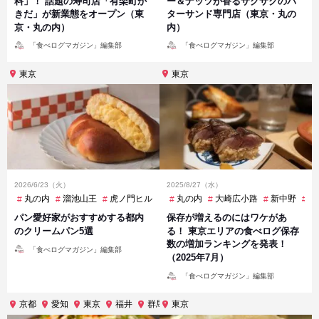
料」！ 話題の寿司店「有楽町か
ー＆ナッツが香るサクサクのバ
きだ」が新業態をオープン（東
ターサンド専門店（東京・丸の
京・丸の内）
内）
投
投
「食べログマガジン」編集部
「食べログマガジン」編集部
稿
稿
者
者
東京
東京
2026/6/23（火）
2025/8/27（水）
丸の内
溜池山王
虎ノ門ヒルズ
表参道
丸の内
西太子堂
大崎広小路
新中野
新
パン愛好家がおすすめする都内
保存が増えるのにはワケがあ
のクリームパン5選
る！ 東京エリアの食べログ保存
数の増加ランキングを発表！
投
「食べログマガジン」編集部
稿
（2025年7月）
者
投
「食べログマガジン」編集部
稿
者
京都
愛知
東京
福井
群馬
東京
長野