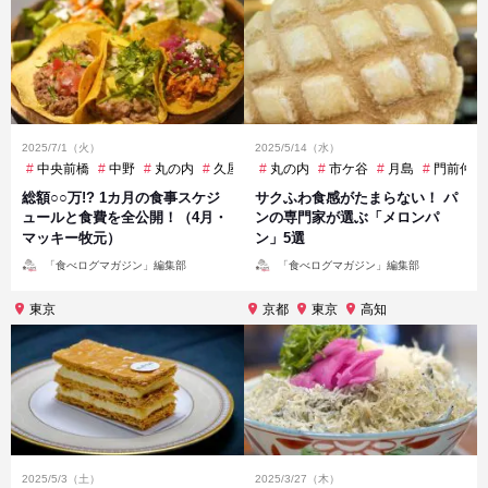
2025/7/1（火）
2025/5/14（水）
中央前橋
中野
丸の内
久屋大通
丸の内
六本木
市ケ谷
六本木一丁目
月島
門前仲町
内幸町
総額○○万!? 1カ月の食事スケジ
サクふわ食感がたまらない！ パ
ュールと食費を全公開！（4月・
ンの専門家が選ぶ「メロンパ
マッキー牧元）
ン」5選
投
投
「食べログマガジン」編集部
「食べログマガジン」編集部
稿
稿
者
者
東京
京都
東京
高知
2025/5/3（土）
2025/3/27（木）