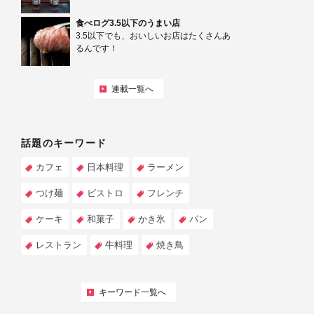
食べログ3.5以下のうまい店
3.5以下でも、おいしいお店はたくさんあ
るんです！
連載一覧へ
話題のキーワード
カフェ
日本料理
ラーメン
つけ麺
ビストロ
フレンチ
ケーキ
和菓子
かき氷
パン
レストラン
牛料理
焼き鳥
キーワード一覧へ