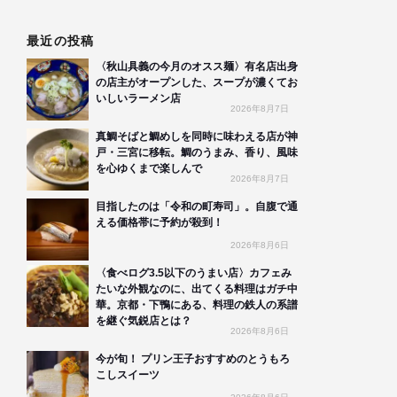
最近の投稿
〈秋山具義の今月のオスス麺〉有名店出身
の店主がオープンした、スープが濃くてお
いしいラーメン店
2026年8月7日
真鯛そばと鯛めしを同時に味わえる店が神
戸・三宮に移転。鯛のうまみ、香り、風味
を心ゆくまで楽しんで
2026年8月7日
目指したのは「令和の町寿司」。自腹で通
える価格帯に予約が殺到！
2026年8月6日
〈食べログ3.5以下のうまい店〉カフェみ
たいな外観なのに、出てくる料理はガチ中
華。京都・下鴨にある、料理の鉄人の系譜
を継ぐ気鋭店とは？
2026年8月6日
今が旬！ プリン王子おすすめのとうもろ
こしスイーツ