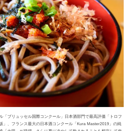
ル「ブリュッセル国際コンクール」日本酒部門で最高評価「トロフ
フランス最大の日本酒コンクール「Kura Master2019」の純
造「七田」が登場。さらに夏に冷やして飲まれることを想定して作