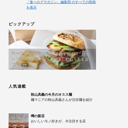
「食べログマガジン」編集部 のすべての投稿
を表示
ピックアップ
食べログ 百名店の味が、並ばず届く!?「ロケ
ットナウ」のデリバリーで楽しむおうち名店ご
はん
PR
人気連載
秋山具義の今月のオスス麺
麺マニアの秋山具義さんが注目麺を紹介
噂の新店
おいしいモノ好きが、今注目する店