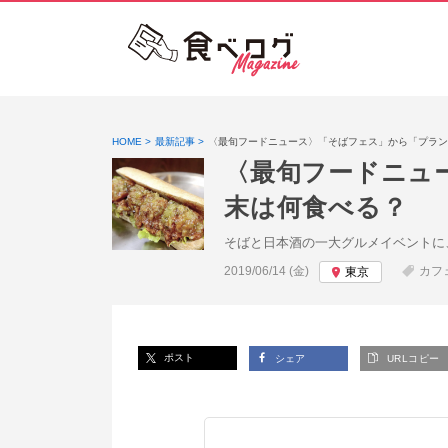
HOME
最新記事
〈最旬フードニュース〉「そばフェス」から「プラン
〈最旬フードニュ
末は何食べる？
そばと日本酒の一大グルメイベントに
投稿日:
2019/06/14 (金)
カフ
東京
ポスト
シェア
URLコピー