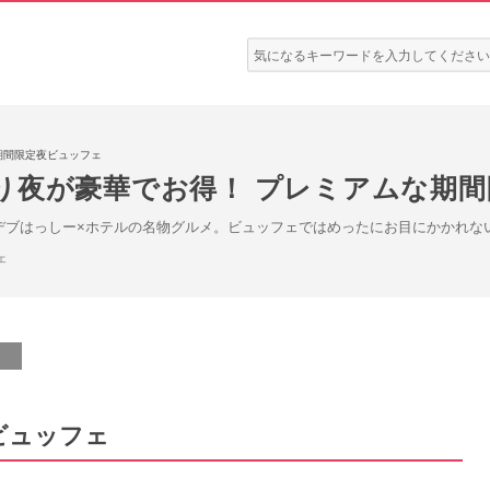
検
索:
期間限定夜ビュッフェ
り夜が豪華でお得！ プレミアムな期
デブはっしー×ホテルの名物グルメ。ビュッフェではめったにお目にかかれ
ェ
ビュッフェ