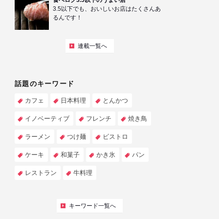
食べログ3.5以下のうまい店
3.5以下でも、おいしいお店はたくさんあ
るんです！
連載一覧へ
話題のキーワード
カフェ
日本料理
とんかつ
イノベーティブ
フレンチ
焼き鳥
ラーメン
つけ麺
ビストロ
ケーキ
和菓子
かき氷
パン
レストラン
牛料理
キーワード一覧へ