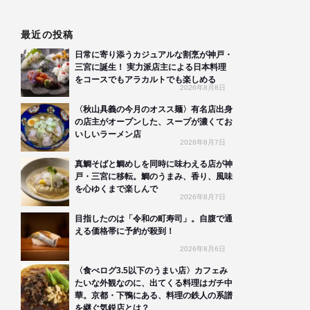
最近の投稿
日常に寄り添うカジュアルな割烹が神戸・
三宮に誕生！ 実力派店主による日本料理
をコースでもアラカルトでも楽しめる
2026年8月8日
〈秋山具義の今月のオスス麺〉有名店出身
の店主がオープンした、スープが濃くてお
いしいラーメン店
2026年8月7日
真鯛そばと鯛めしを同時に味わえる店が神
戸・三宮に移転。鯛のうまみ、香り、風味
を心ゆくまで楽しんで
2026年8月7日
目指したのは「令和の町寿司」。自腹で通
える価格帯に予約が殺到！
2026年8月6日
〈食べログ3.5以下のうまい店〉カフェみ
たいな外観なのに、出てくる料理はガチ中
華。京都・下鴨にある、料理の鉄人の系譜
を継ぐ気鋭店とは？