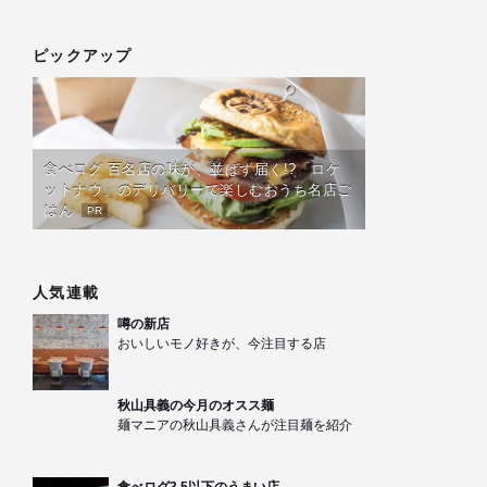
ピックアップ
食べログ 百名店の味が、並ばず届く!?「ロケ
ットナウ」のデリバリーで楽しむおうち名店ご
はん
PR
人気連載
噂の新店
おいしいモノ好きが、今注目する店
秋山具義の今月のオスス麺
麺マニアの秋山具義さんが注目麺を紹介