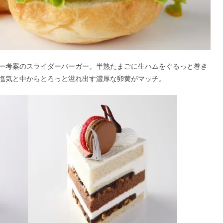
ー考案のスライダーバーガー。半熟たまごに生ハムをぐるっと巻き
塩気と中からとろっと溢れ出す濃厚な卵黄がマッチ。