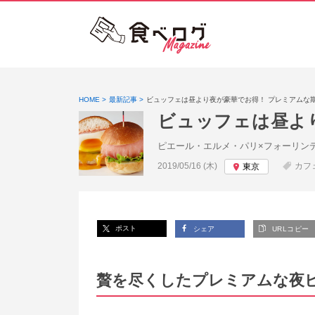
HOME
最新記事
ビュッフェは昼より夜が豪華でお得！ プレミアムな
ビュッフェは昼よ
ピエール・エルメ・パリ×フォーリン
投稿日:
2019/05/16 (木)
カフ
東京
ポスト
シェア
URLコピー
贅を尽くしたプレミアムな夜