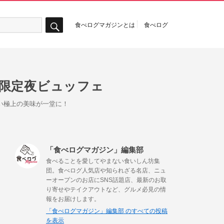
食べログマガジンとは
食べログ
検
索
間限定夜ビュッフェ
ない極上の美味が一堂に！
「食べログマガジン」編集部
食べることを愛してやまない食いしん坊集
団。食べログ人気店や知られざる名店、ニュ
ーオープンのお店にSNS話題店、最新のお取
り寄せやテイクアウトなど、グルメ必見の情
報をお届けします。
「食べログマガジン」編集部 のすべての投稿
を表示