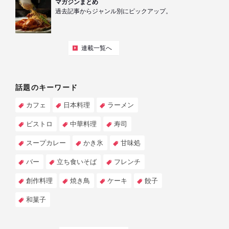
マガジンまとめ
過去記事からジャンル別にピックアップ。
連載一覧へ
話題のキーワード
カフェ
日本料理
ラーメン
ビストロ
中華料理
寿司
スープカレー
かき氷
甘味処
バー
立ち食いそば
フレンチ
創作料理
焼き鳥
ケーキ
餃子
和菓子