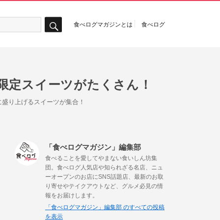
食べログマガジンとは
食べログ
検
索
限定スイーツがたくさん！
に盛り上げるスイーツが集合！
「食べログマガジン」編集部
食べることを愛してやまない食いしん坊集
団。食べログ人気店や知られざる名店、ニュ
ーオープンのお店にSNS話題店、最新のお取
り寄せやテイクアウトなど、グルメ必見の情
報をお届けします。
「食べログマガジン」編集部 のすべての投稿
を表示