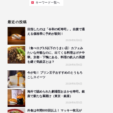
キーワード一覧へ
最近の投稿
目指したのは「令和の町寿司」。自腹で通
える価格帯に予約が殺到！
2026年8月6日
〈食べログ3.5以下のうまい店〉カフェみ
たいな外観なのに、出てくる料理はガチ中
華。京都・下鴨にある、料理の鉄人の系譜
を継ぐ気鋭店とは？
2026年8月6日
今が旬！ プリン王子おすすめのとうもろ
こしスイーツ
2026年8月6日
海外で認められた劇場型おまかせ寿司。銀
座で新たな幕開け（東京・銀座）
2026年8月5日
外食は年間600回以上！ マッキー牧元が