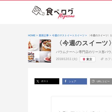
HOME
最新記事
今週のマストイートスイーツ
〈今週のスイーツ〉
〈今週のスイーツ
バウムクーヘン専門店のリース形バウ
投稿日:
2018/12/11 (火)
カフ
東京
ポスト
シェア
URLコピー