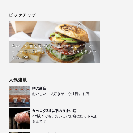
ピックアップ
食べログ 百名店の味が、並ばず届く!?「ロケ
ットナウ」のデリバリーで楽しむおうち名店ご
はん
PR
人気連載
噂の新店
おいしいモノ好きが、今注目する店
食べログ3.5以下のうまい店
3.5以下でも、おいしいお店はたくさんあ
るんです！