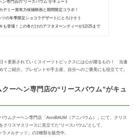
ーヘン専門店の“リースバウム”がキュート
アカデミー賞有力候補映画と期間限定コラボ！
リンツの冬季限定ショコラデザートにとろけそう
キも登場！この冬だけのアフタヌーンティーが12/25まで
日々更新されていくスイーツトピックスには心が躍るもの！ 当連
めてご紹介。プレゼントや手土産、自分へのご褒美にも役立てて。
ウムクーヘン専門店の“リースバウム”がキュ
ウムクーヘン専門店「AnniBAUM（アニバウム）」にて、クリス
をクリスマスリースに見立てた“リースバウム”として、
Mキャラメルナッツ」の2種類を販売中。