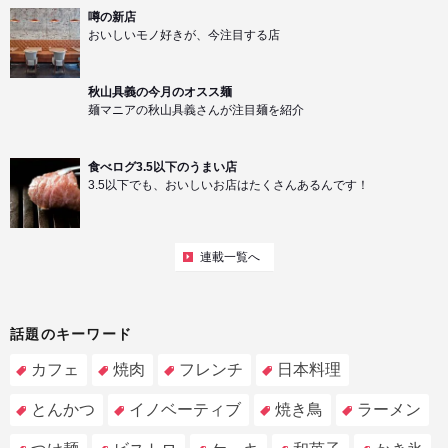
噂の新店
おいしいモノ好きが、今注目する店
秋山具義の今月のオスス麺
麺マニアの秋山具義さんが注目麺を紹介
食べログ3.5以下のうまい店
3.5以下でも、おいしいお店はたくさんあるんです！
連載一覧へ
話題のキーワード
カフェ
焼肉
フレンチ
日本料理
とんかつ
イノベーティブ
焼き鳥
ラーメン