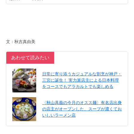
文：秋吉真由美
あわせて読みたい
日常に寄り添うカジュアルな割烹が神戸・
三宮に誕生！ 実力派店主による日本料理
をコースでもアラカルトでも楽しめる
〈秋山具義の今月のオスス麺〉有名店出身
の店主がオープンした、スープが濃くてお
いしいラーメン店