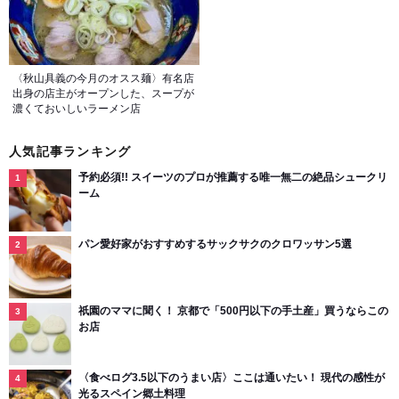
〈秋山具義の今月のオスス麺〉有名店
出身の店主がオープンした、スープが
濃くておいしいラーメン店
人気記事ランキング
予約必須!! スイーツのプロが推薦する唯一無二の絶品シュークリ
ーム
パン愛好家がおすすめするサックサクのクロワッサン5選
祇園のママに聞く！ 京都で「500円以下の手土産」買うならこの
お店
〈食べログ3.5以下のうまい店〉ここは通いたい！ 現代の感性が
光るスペイン郷土料理