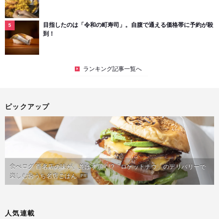
目指したのは「令和の町寿司」。自腹で通える価格帯に予約が殺
到！
ランキング記事一覧へ
ピックアップ
食べログ 百名店の味が、並ばず届く!?「ロケットナウ」のデリバリーで
楽しむおうち名店ごはん
PR
人気連載