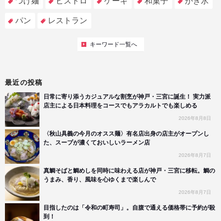
つけ麺
ビストロ
ケーキ
和菓子
かき氷
パン
レストラン
キーワード一覧へ
最近の投稿
日常に寄り添うカジュアルな割烹が神戸・三宮に誕生！ 実力派
店主による日本料理をコースでもアラカルトでも楽しめる
2026年8月8日
〈秋山具義の今月のオスス麺〉有名店出身の店主がオープンし
た、スープが濃くておいしいラーメン店
2026年8月7日
真鯛そばと鯛めしを同時に味わえる店が神戸・三宮に移転。鯛の
うまみ、香り、風味を心ゆくまで楽しんで
2026年8月7日
目指したのは「令和の町寿司」。自腹で通える価格帯に予約が殺
到！