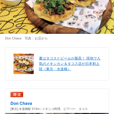
Don Chava 写真：お店から
夏はタコスとビールが最高！ 現地で人
気のメキシカン＆タコス店が日本初上
陸（東京・水道橋）
Don Chava
[東京] 水道橋駅 313m / メキシコ料理、ビアバー、タコス