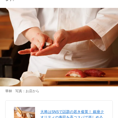
華林 写真：お店から
大将はSNSで話題の若き俊英！ 銀座ク
オリティの寿司を高コスパで楽しめる