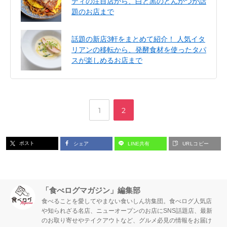
ティの注目店から、白と黒のとんかつが話
題のお店まで
話題の新店3軒をまとめて紹介！ 人気イタ
リアンの移転から、発酵食材を使ったタパ
スが楽しめるお店まで
,
ペ
ペ
1
2
ー
ー
ポスト
シェア
LINE共有
URLコピー
ジ
ジ
「食べログマガジン」編集部
食べることを愛してやまない食いしん坊集団。食べログ人気店
や知られざる名店、ニューオープンのお店にSNS話題店、最新
のお取り寄せやテイクアウトなど、グルメ必見の情報をお届け