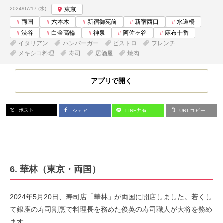
投稿日:
2024/07/17 (水)
東京
両国
六本木
新宿御苑前
新宿西口
水道橋
渋谷
白金高輪
神泉
阿佐ヶ谷
麻布十番
イタリアン
ハンバーガー
ビストロ
フレンチ
メキシコ料理
寿司
居酒屋
焼肉
アプリで開く
ポスト
シェア
LINE共有
URLコピー
6. 華林（東京・両国）
2024年5月20日、寿司店「華林」が両国に開店しました。若くし
て銀座の寿司割烹で料理長を務めた俊英の寿司職人が大将を務め
ます。