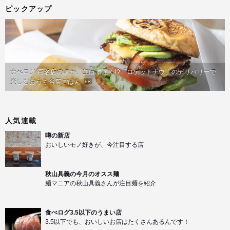
ピックアップ
食べログ 百名店の味が、並ばず届く!?「ロケットナウ」のデリバリーで
楽しむおうち名店ごはん
PR
人気連載
噂の新店
おいしいモノ好きが、今注目する店
秋山具義の今月のオスス麺
麺マニアの秋山具義さんが注目麺を紹介
食べログ3.5以下のうまい店
3.5以下でも、おいしいお店はたくさんあるんです！