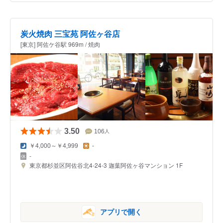
炭火焼肉 三宝苑 阿佐ヶ谷店
[東京] 阿佐ケ谷駅 969m / 焼肉
3.50
106
人
￥4,000～￥4,999
-
-
東京都杉並区阿佐谷北4-24-3 迦葉阿佐ヶ谷マンション 1F
アプリで開く