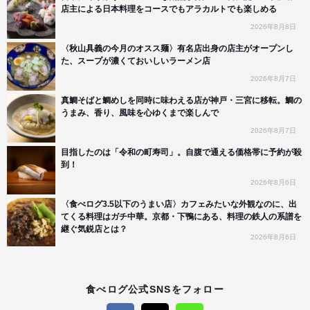
店主による日本料理をコースでもアラカルトでも楽しめる
2026年8月8日
〈秋山具義の今月のオスス麺〉有名店出身の店主がオープンし
た、スープが濃くておいしいラーメン店
2026年8月7日
真鯛そばと鯛めしを同時に味わえる店が神戸・三宮に移転。鯛の
うまみ、香り、風味を心ゆくまで楽しんで
2026年8月7日
目指したのは「令和の町寿司」。自腹で通える価格帯に予約が殺
到！
2026年8月6日
〈食べログ3.5以下のうまい店〉カフェみたいな外観なのに、出
てくる料理はガチ中華。京都・下鴨にある、料理の鉄人の系譜を
継ぐ気鋭店とは？
2026年8月6日
食べログ公式SNSをフォロー