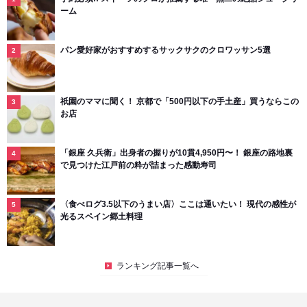
ーム
パン愛好家がおすすめするサックサクのクロワッサン5選
祇園のママに聞く！ 京都で「500円以下の手土産」買うならこの
お店
「銀座 久兵衛」出身者の握りが10貫4,950円〜！ 銀座の路地裏
で見つけた江戸前の粋が詰まった感動寿司
〈食べログ3.5以下のうまい店〉ここは通いたい！ 現代の感性が
光るスペイン郷土料理
ランキング記事一覧へ