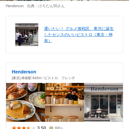
Henderson 出典：
けろたん55
さん
通いたい！ グルメ激戦区、奥渋に誕生
したセンスのいいビストロ（東京・神
泉）
Henderson
[東京] 神泉駅 643m / ビストロ、フレンチ
3.50
300
人