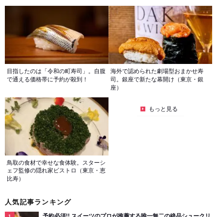
目指したのは「令和の町寿司」。自腹
海外で認められた劇場型おまかせ寿
で通える価格帯に予約が殺到！
司。銀座で新たな幕開け（東京・銀
座）
もっと見る
鳥取の食材で幸せな食体験。スターシ
ェフ監修の隠れ家ビストロ（東京・恵
比寿）
人気記事ランキング
予約必須!! スイーツのプロが推薦する唯一無二の絶品シュークリ