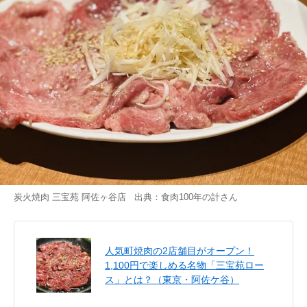
炭火焼肉 三宝苑 阿佐ヶ谷店 出典：
食肉100年の計
さん
人気町焼肉の2店舗目がオープン！
1,100円で楽しめる名物「三宝苑ロー
ス」とは？（東京・阿佐ケ谷）