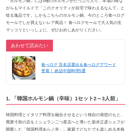
「ホルモン鍋」には5種のホルモンがたっぷり入り、本場の味な
がらもマイルドで「このクオリティが自宅で味わえるなんて」と
唸る逸品です。しかもこちらのホルモン鍋、今のところ食べログ
モールでしか買えないレア商品！ 食べログモールで大人気の生
マッコリといっしょに、ぜひおめしあがりください。
あわせて読みたい
食べログ 百名店選出＆食べログアワード
受賞！ 絶品中国料理5選
1. 「韓国ホルモン鍋（辛味）1セット2～3人前」
韓国料理とイタリア料理を融合させるという独自の発想のもと、
廃業寸前の店をミシュラン二つ星店へと導いた新井正彦シェフが
開業した
「韓国料理あらノ井」。家庭でどなたでも楽しめる本格