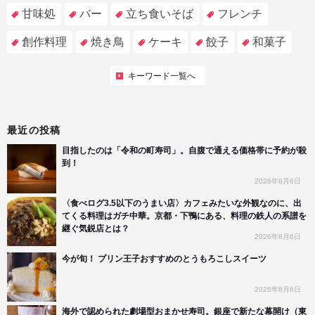
甘味処
バー
立ち食いそば
フレンチ
創作料理
焼き鳥
ケーキ
餃子
和菓子
キーワード一覧へ
最近の投稿
目指したのは「令和の町寿司」。自腹で通える価格帯に予約が殺
到！
2026年8月6日
〈食べログ3.5以下のうまい店〉カフェみたいな外観なのに、出
てくる料理はガチ中華。京都・下鴨にある、料理の鉄人の系譜を
継ぐ気鋭店とは？
2026年8月6日
今が旬！ プリン王子おすすめのとうもろこしスイーツ
2026年8月6日
海外で認められた劇場型おまかせ寿司。銀座で新たな幕開け（東