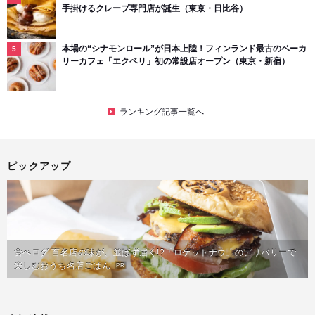
手掛けるクレープ専門店が誕生（東京・日比谷）
本場の“シナモンロール”が日本上陸！フィンランド最古のベーカ
リーカフェ「エクベリ」初の常設店オープン（東京・新宿）
ランキング記事一覧へ
ピックアップ
食べログ 百名店の味が、並ばず届く!?「ロケットナウ」のデリバリーで
楽しむおうち名店ごはん
PR