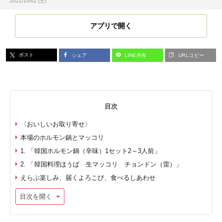
投稿日:
2021/10/02 (土)
アプリで開く
ポスト
シェア
LINE共有
URLコピー
目次
〈おいしいお取り寄せ〉
本場のホルモン鍋とマッコリ
1. 「韓国ホルモン鍋（辛味）1セット2～3人前」
2. 「韓国料理ほうば 生マッコリ チョンドン（雷）」
えらぶ楽しみ、届くよろこび、食べるしあわせ
目次を開く