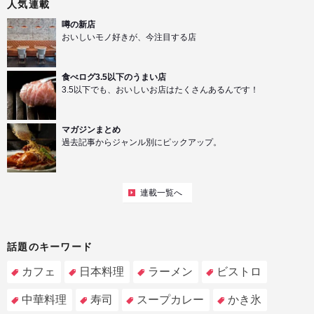
人気連載
噂の新店
おいしいモノ好きが、今注目する店
食べログ3.5以下のうまい店
3.5以下でも、おいしいお店はたくさんあるんです！
マガジンまとめ
過去記事からジャンル別にピックアップ。
連載一覧へ
話題のキーワード
カフェ
日本料理
ラーメン
ビストロ
中華料理
寿司
スープカレー
かき氷