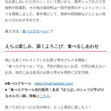
をお楽しみいただきたい」という思いから、
新井シェフが人工甘
味料や防腐剤、その他の保存料は一切不使用のチョンドンマッコ
リを開発しました。食中酒として、焼肉や韓国鍋などとともに味
わうのがおすすめです。
購入方法：
食べログモール
にて
えらぶ楽しみ、届くよろこび、食べるしあわせ
他にも多くのレストランがお取り寄せグルメを開始！
「食べログモール」では、予約の取れないお店、行列の絶えない
お店、地方にある名店のお取り寄せを簡単に注文可能。
■食べログモール
https://mall.tabelog.com/
■
「食べログモール先行販売！名店『ほうば』のシェフが手がけ
るホルモン鍋」特集
は
こちら
食べてみたかったお店の味を、もっと身近に楽しもう！