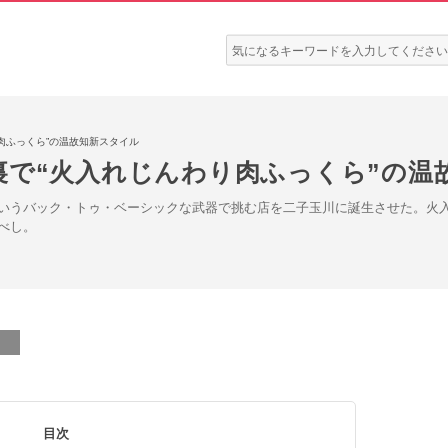
検
索:
肉ふっくら”の温故知新スタイル
裏で“火入れじんわり肉ふっくら”の温
いうバック・トゥ・ベーシックな武器で挑む店を二子玉川に誕生させた。火
べし。
目次