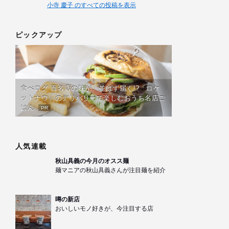
小寺 慶子 のすべての投稿を表示
ピックアップ
食べログ 百名店の味が、並ばず届く!?「ロケ
ットナウ」のデリバリーで楽しむおうち名店ご
はん
PR
人気連載
秋山具義の今月のオスス麺
麺マニアの秋山具義さんが注目麺を紹介
噂の新店
おいしいモノ好きが、今注目する店