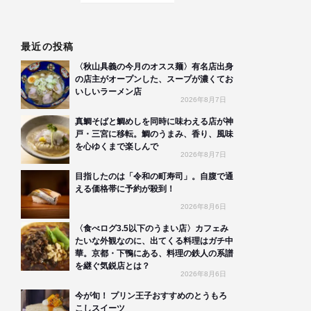
最近の投稿
〈秋山具義の今月のオスス麺〉有名店出身
の店主がオープンした、スープが濃くてお
いしいラーメン店
2026年8月7日
真鯛そばと鯛めしを同時に味わえる店が神
戸・三宮に移転。鯛のうまみ、香り、風味
を心ゆくまで楽しんで
2026年8月7日
目指したのは「令和の町寿司」。自腹で通
える価格帯に予約が殺到！
2026年8月6日
〈食べログ3.5以下のうまい店〉カフェみ
たいな外観なのに、出てくる料理はガチ中
華。京都・下鴨にある、料理の鉄人の系譜
を継ぐ気鋭店とは？
2026年8月6日
今が旬！ プリン王子おすすめのとうもろ
こしスイーツ