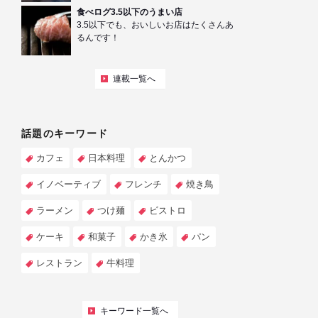
食べログ3.5以下のうまい店
3.5以下でも、おいしいお店はたくさんあ
るんです！
連載一覧へ
話題のキーワード
カフェ
日本料理
とんかつ
イノベーティブ
フレンチ
焼き鳥
ラーメン
つけ麺
ビストロ
ケーキ
和菓子
かき氷
パン
レストラン
牛料理
キーワード一覧へ