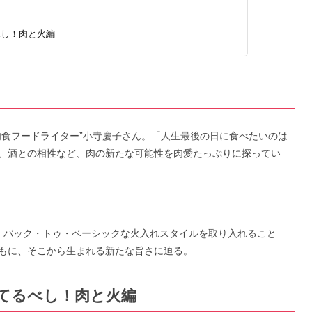
るべし！肉と火編
肉食フードライター”小寺慶子さん。「人生最後の日に食べたいのは
、酒との相性など、肉の新たな可能性を肉愛たっぷりに探ってい
！
。バック・トゥ・ベーシックな火入れスタイルを取り入れること
もに、そこから生まれる新たな旨さに迫る。
り育てるべし！肉と火編