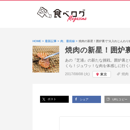
HOME
最新記事
肉、最前線
焼肉の新星！囲炉裏で“火入れじんわり
焼肉の新星！囲炉
あの『芝浦』の新たな挑戦。囲炉裏と
くら！ジュワッ！な肉を体感しに行く
投稿日:
2017/08/08 (火)
焼肉
東京
ポスト
シェア
URLコピー