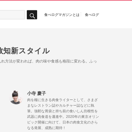
食べログマガジンとは
食べログ
検
索
故知新スタイル
入れ方法が変われば、肉の味や食感も格段に変わる。ふっ
小寺 慶子
肉を糧に生きる肉食ライターとして、さまざ
まなレストラン誌やカルチャー誌などに執
筆。強靭な胃袋と持ち前の食いしん坊根性を
武器に肉食道を邁進中。2020年の東京オリン
ピック開催に向けて、日本の肉食文化のさら
なる発展、成熟に期待！