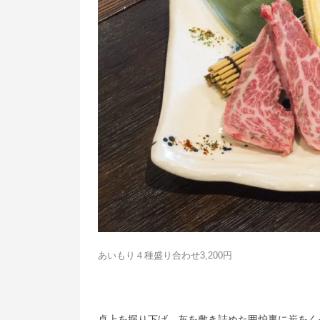
あいもり４種盛り合わせ3,200円
卓上を掘り下げ、灰を敷き詰めた囲炉裏に炭をく