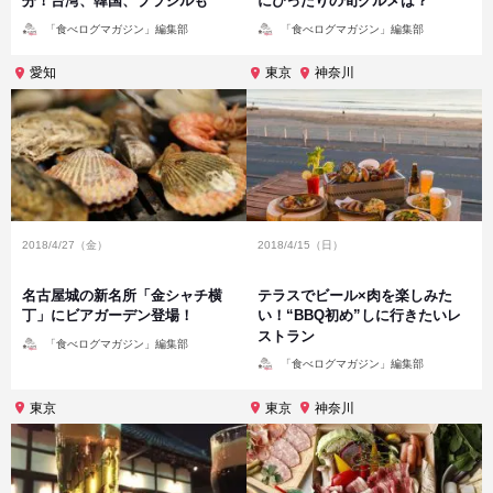
分！台湾、韓国、ブラジルも
にぴったりの旬グルメは？
投
投
「食べログマガジン」編集部
「食べログマガジン」編集部
稿
稿
者
者
愛知
東京
神奈川
2018/4/27（金）
2018/4/15（日）
名古屋城の新名所「金シャチ横
テラスでビール×肉を楽しみた
丁」にビアガーデン登場！
い！“BBQ初め”しに行きたいレ
ストラン
投
「食べログマガジン」編集部
稿
投
者
「食べログマガジン」編集部
稿
者
東京
東京
神奈川