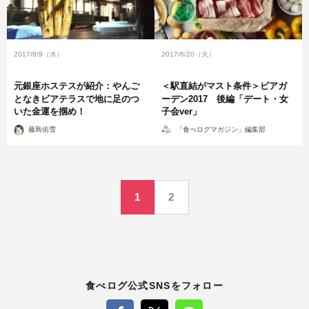
2017/8/9（水）
2017/6/20（火）
元銀座ホステスが紹介：やんご
＜駅直結がマスト条件＞ビアガ
となきビアテラスで地に足のつ
ーデン2017 後編「デート・女
いた金運を掴め！
子会ver」
投
投
藤島佑雪
「食べログマガジン」編集部
稿
稿
者
者
投
1
2
稿
の
ペ
食べログ公式SNSをフォロー