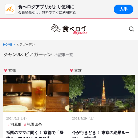
食べログアプリがより便利に
入手
会員登録なし。無料ですぐに利用開始
HOME
ビアガーデン
ジャンル:
ビアガーデン
の記事一覧
京都
東京
2024/9/2（月）
2023/4/29（土）
河原町
祇園四条
祇園のママに聞く！ 京都で「昼
今が行きどき！ 東京の絶景ルー