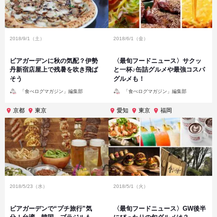
2018/9/1（土）
2018/6/1（金）
ビアガーデンに秋の気配？伊勢
〈最旬フードニュース〉サクッ
丹新宿店屋上で残暑を吹き飛ば
と一杯♪缶詰グルメや最強コスパ
そう
グルメも！
投
投
「食べログマガジン」編集部
「食べログマガジン」編集部
稿
稿
者
者
京都
東京
愛知
東京
福岡
2018/5/23（水）
2018/5/1（火）
ビアガーデンで“プチ旅行”気
〈最旬フードニュース〉GW後半