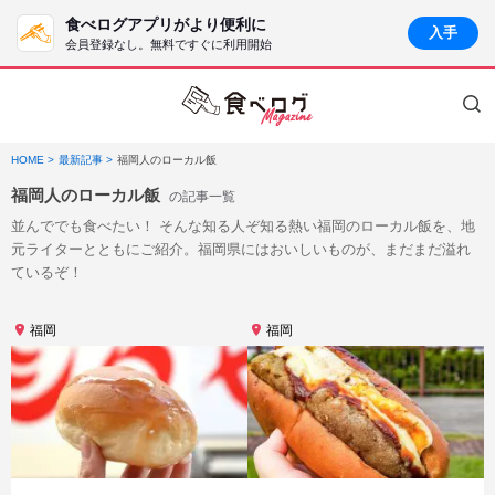
食べログアプリがより便利に
入手
会員登録なし。無料ですぐに利用開始
HOME
最新記事
福岡人のローカル飯
福岡人のローカル飯
の記事一覧
並んででも食べたい！ そんな知る人ぞ知る熱い福岡のローカル飯を、地
元ライターとともにご紹介。福岡県にはおいしいものが、まだまだ溢れ
ているぞ！
福岡
福岡