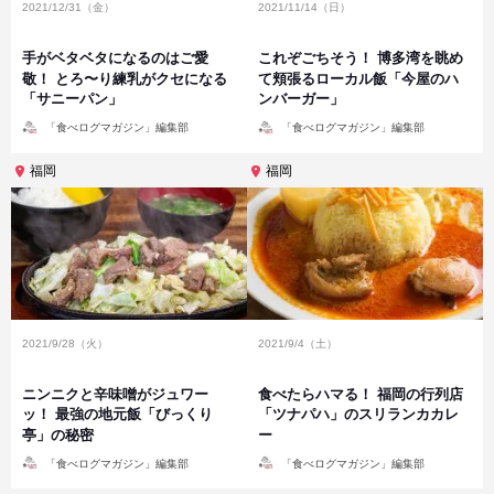
2021/12/31（金）
2021/11/14（日）
手がベタベタになるのはご愛
これぞごちそう！ 博多湾を眺め
敬！ とろ〜り練乳がクセになる
て頬張るローカル飯「今屋のハ
「サニーパン」
ンバーガー」
投
投
「食べログマガジン」編集部
「食べログマガジン」編集部
稿
稿
者
者
福岡
福岡
2021/9/28（火）
2021/9/4（土）
ニンニクと辛味噌がジュワー
食べたらハマる！ 福岡の行列店
ッ！ 最強の地元飯「びっくり
「ツナパハ」のスリランカカレ
亭」の秘密
ー
投
投
「食べログマガジン」編集部
「食べログマガジン」編集部
稿
稿
者
者