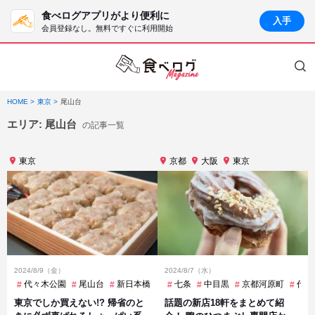
食べログアプリがより便利に
入手
会員登録なし。無料ですぐに利用開始
HOME
東京
尾山台
エリア:
尾山台
の記事一覧
東京
京都
大阪
東京
2024/8/9（金）
2024/8/7（水）
代々木公園
尾山台
新日本橋
浅草
七条
用賀
中目黒
荻窪
京都河原町
豪徳寺
赤坂
代々
東京でしか買えない!? 帰省のと
話題の新店18軒をまとめて紹