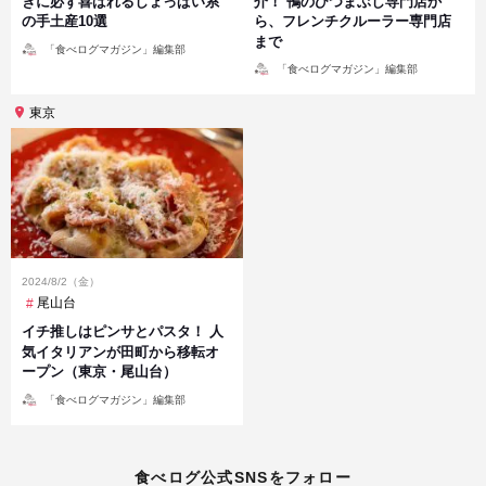
きに必ず喜ばれるしょっぱい系
介！ 鴨のひつまぶし専門店か
の手土産10選
ら、フレンチクルーラー専門店
まで
投
「食べログマガジン」編集部
稿
投
者
「食べログマガジン」編集部
稿
者
東京
2024/8/2（金）
尾山台
イチ推しはピンサとパスタ！ 人
気イタリアンが田町から移転オ
ープン（東京・尾山台）
投
「食べログマガジン」編集部
稿
者
食べログ公式SNSをフォロー