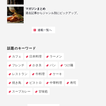
マガジンまとめ
過去記事からジャンル別にピックアップ。
連載一覧へ
話題のキーワード
カフェ
日本料理
ラーメン
フレンチ
かき氷
パン
つけ麺
レストラン
牛料理
ケーキ
焼き鳥
ビストロ
中華料理
寿司
スープカレー
甘味処