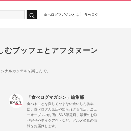
食べログマガジンとは
食べログ
検
索
しむブッフェとアフタヌーン
リジナルカクテルを楽しんで。
「食べログマガジン」編集部
食べることを愛してやまない食いしん坊集
団。食べログ人気店や知られざる名店、ニュ
ーオープンのお店にSNS話題店、最新のお取
り寄せやテイクアウトなど、グルメ必見の情
報をお届けします。