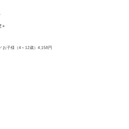
。
定＞
／お子様（4～12歳）4,158円