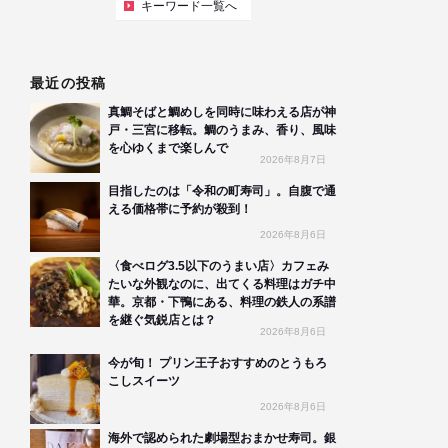
キーワード一覧へ
最近の投稿
真鯛そばと鯛めしを同時に味わえる店が神
戸・三宮に移転。鯛のうまみ、香り、風味
を心ゆくまで楽しんで
2026年8月7日
目指したのは「令和の町寿司」。自腹で通
える価格帯に予約が殺到！
2026年8月6日
〈食べログ3.5以下のうまい店〉カフェみ
たいな外観なのに、出てくる料理はガチ中
華。京都・下鴨にある、料理の鉄人の系譜
を継ぐ気鋭店とは？
2026年8月6日
今が旬！ プリン王子おすすめのとうもろ
こしスイーツ
2026年8月6日
海外で認められた劇場型おまかせ寿司。銀