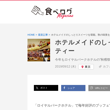
HOME
最新記事
ホテルメイドのしっとりスイーツを堪能。秋の味覚を
ホテルメイドのし
ティー
今年もロイヤルパークホテルの“秋穫
投稿日:
2019/09/12 (木)
カフ
東京
ポスト
シェア
URLコピー
「ロイヤルパークホテル」で毎年好評のブッフェ