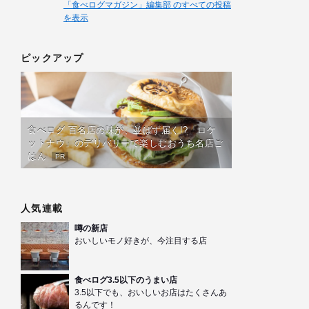
「食べログマガジン」編集部 のすべての投稿
を表示
ピックアップ
食べログ 百名店の味が、並ばず届く!?「ロケ
ットナウ」のデリバリーで楽しむおうち名店ご
はん
PR
人気連載
噂の新店
おいしいモノ好きが、今注目する店
食べログ3.5以下のうまい店
3.5以下でも、おいしいお店はたくさんあ
るんです！