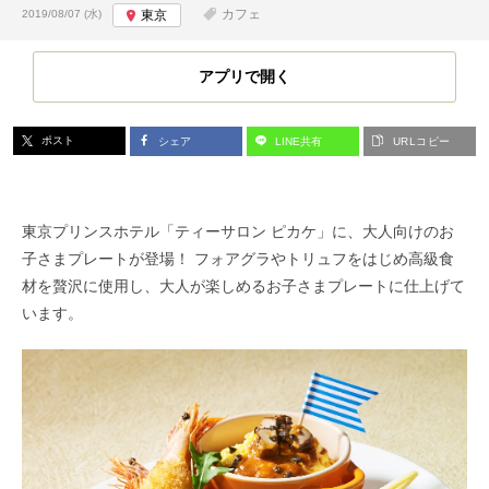
投稿日:
カフェ
2019/08/07 (水)
東京
アプリで開く
ポスト
シェア
LINE共有
URLコピー
東京プリンスホテル「ティーサロン ピカケ」に、大人向けのお
子さまプレートが登場！ フォアグラやトリュフをはじめ高級食
材を贅沢に使用し、大人が楽しめるお子さまプレートに仕上げて
います。