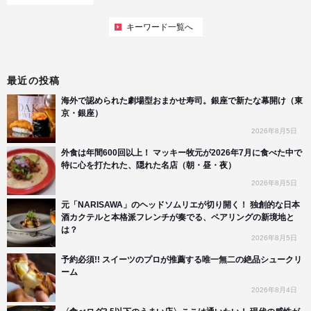
キーワード一覧へ
最近の投稿
海外で認められた劇場型おまかせ寿司。銀座で新たな幕開け（東
京・銀座）
2026年8月5日
外食は年間600回以上！ マッキー牧元が2026年7月に食べた中で
特に心を打たれた、隠れた名店（朝・昼・夜）
2026年8月5日
元「NARISAWA」のヘッドソムリエが切り開く！ 独創的な日本
酒カクテルと本格派フレンチが奏でる、ペアリングの新境地と
は？
2026年8月5日
予約必須!! スイーツのプロが推薦する唯一無二の絶品シュークリ
ーム
2026年8月4日