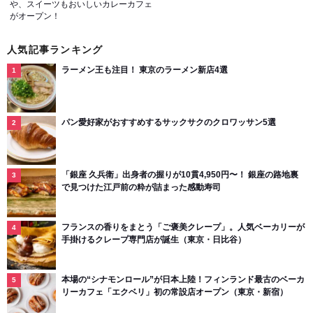
や、スイーツもおいしいカレーカフェ
がオープン！
人気記事ランキング
ラーメン王も注目！ 東京のラーメン新店4選
パン愛好家がおすすめするサックサクのクロワッサン5選
「銀座 久兵衛」出身者の握りが10貫4,950円〜！ 銀座の路地裏
で見つけた江戸前の粋が詰まった感動寿司
フランスの香りをまとう「ご褒美クレープ」。人気ベーカリーが
手掛けるクレープ専門店が誕生（東京・日比谷）
本場の“シナモンロール”が日本上陸！フィンランド最古のベーカ
リーカフェ「エクベリ」初の常設店オープン（東京・新宿）