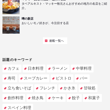
タベアルキスト・マッキー牧元さんおすすめの地方の名店をご紹
介。
噂の新店
おいしいモノ好きが、今注目する店
連載一覧へ
話題のキーワード
カフェ
日本料理
ラーメン
中華料理
寿司
スープカレー
ビストロ
バー
立ち食いそば
フレンチ
かき氷
甘味処
創作料理
焼き鳥
ケーキ
餃子
和菓子
スペイン料理