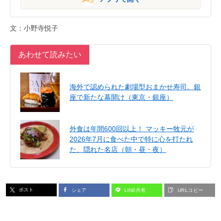
文：小野寺悦子
あわせて読みたい
海外で認められた劇場型おまかせ寿司。銀
座で新たな幕開け（東京・銀座）
外食は年間600回以上！ マッキー牧元が
2026年7月に食べた中で特に心を打たれ
た、隠れた名店（朝・昼・夜）
ポスト
シェア
LINE共有
URLコピー