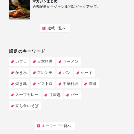
マガジンまとめ
過去記事からジャンル別にピックアップ。
連載一覧へ
話題のキーワード
カフェ
日本料理
ラーメン
かき氷
フレンチ
パン
ケーキ
焼き鳥
ビストロ
中華料理
寿司
スープカレー
甘味処
バー
立ち食いそば
キーワード一覧へ