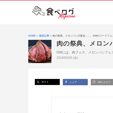
HOME
最新記事
肉の祭典、メロンパン大集合……。GWのフードフェ
肉の祭典、メロン
GWには、肉フェス、メロンパンフェ
投稿日:
2019/04/26 (金)
ポスト
シェア
URLコピー