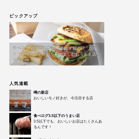
ピックアップ
食べログ 百名店の味が、並ばず届く!?「ロケ
ットナウ」のデリバリーで楽しむおうち名店ご
はん
PR
人気連載
噂の新店
おいしいモノ好きが、今注目する店
食べログ3.5以下のうまい店
3.5以下でも、おいしいお店はたくさんあ
るんです！