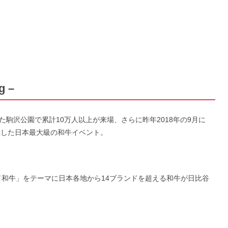
g –
した駒沢公園で累計10万人以上が来場、さらに昨年2018年の9月に
録した日本最大級の和牛イベント。
ンド和牛」をテーマに日本各地から14ブランドを超える和牛が日比谷