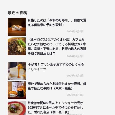
最近の投稿
目指したのは「令和の町寿司」。自腹で通
える価格帯に予約が殺到！
2026年8月6日
〈食べログ3.5以下のうまい店〉カフェみ
たいな外観なのに、出てくる料理はガチ中
華。京都・下鴨にある、料理の鉄人の系譜
を継ぐ気鋭店とは？
2026年8月6日
今が旬！ プリン王子おすすめのとうもろ
こしスイーツ
2026年8月6日
海外で認められた劇場型おまかせ寿司。銀
座で新たな幕開け（東京・銀座）
2026年8月5日
外食は年間600回以上！ マッキー牧元が
2026年7月に食べた中で特に心を打たれ
た、隠れた名店（朝・昼・夜）