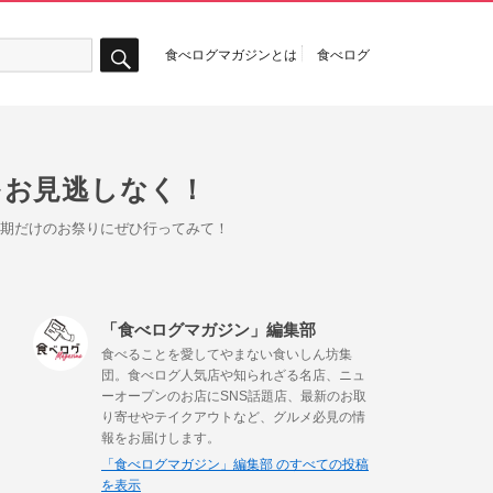
食べログマガジンとは
食べログ
検
索
をお見逃しなく！
時期だけのお祭りにぜひ行ってみて！
「食べログマガジン」編集部
食べることを愛してやまない食いしん坊集
団。食べログ人気店や知られざる名店、ニュ
ーオープンのお店にSNS話題店、最新のお取
り寄せやテイクアウトなど、グルメ必見の情
報をお届けします。
「食べログマガジン」編集部 のすべての投稿
を表示