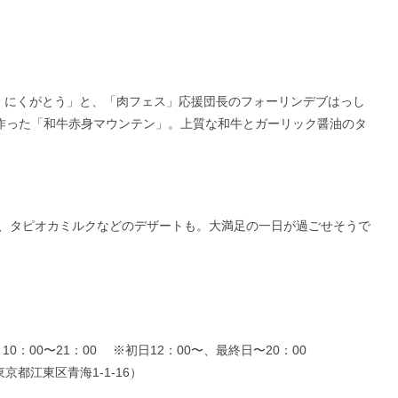
身 にくがとう」と、「肉フェス」応援団長のフォーリンデブはっし
て作った「和牛赤身マウンテン」。上質な和牛とガーリック醤油のタ
、タピオカミルクなどのデザートも。大満足の一日が過ごせそうで
10：00〜21：00 ※初日12：00〜、最終日〜20：00
都江東区青海1-1-16）