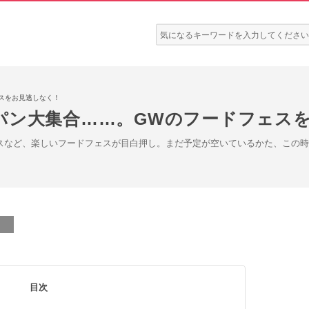
検
索:
スをお見逃しなく！
パン大集合……。GWのフードフェス
スなど、楽しいフードフェスが目白押し。まだ予定が空いているかた、この
目次