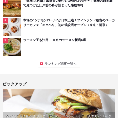
「銀座 久兵衛」出身者の握りが10貫4,950円〜！ 銀座の路地裏
で見つけた江戸前の粋が詰まった感動寿司
本場の“シナモンロール”が日本上陸！フィンランド最古のベーカ
リーカフェ「エクベリ」初の常設店オープン（東京・新宿）
ラーメン王も注目！ 東京のラーメン新店4選
ランキング記事一覧へ
ピックアップ
食べログ 百名店の味が、並ばず届く!?「ロケットナウ」のデリバリーで