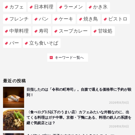
カフェ
日本料理
ラーメン
かき氷
フレンチ
パン
ケーキ
焼き鳥
ビストロ
中華料理
寿司
スープカレー
甘味処
バー
立ち食いそば
キーワード一覧へ
最近の投稿
目指したのは「令和の町寿司」。自腹で通える価格帯に予約が殺
到！
2026年8月6日
〈食べログ3.5以下のうまい店〉カフェみたいな外観なのに、出
てくる料理はガチ中華。京都・下鴨にある、料理の鉄人の系譜を
継ぐ気鋭店とは？
2026年8月6日