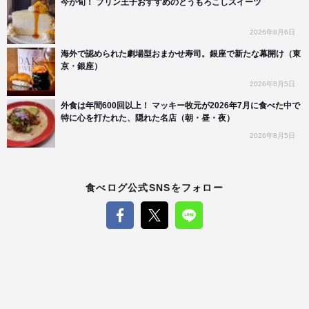
今が旬！ プリン王子おすすめのとうもろこしスイーツ
2026年8月6日
海外で認められた劇場型おまかせ寿司。銀座で新たな幕開け（東
京・銀座）
2026年8月5日
外食は年間600回以上！ マッキー牧元が2026年7月に食べた中で
特に心を打たれた、隠れた名店（朝・昼・夜）
2026年8月5日
食べログ公式SNSをフォロー