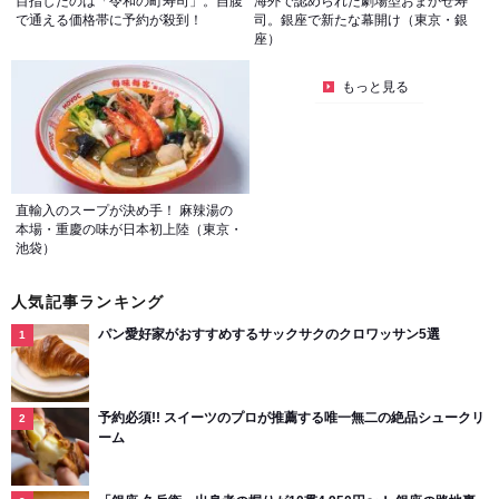
目指したのは「令和の町寿司」。自腹
海外で認められた劇場型おまかせ寿
で通える価格帯に予約が殺到！
司。銀座で新たな幕開け（東京・銀
座）
もっと見る
直輸入のスープが決め手！ 麻辣湯の
本場・重慶の味が日本初上陸（東京・
池袋）
人気記事ランキング
パン愛好家がおすすめするサックサクのクロワッサン5選
予約必須!! スイーツのプロが推薦する唯一無二の絶品シュークリ
ーム