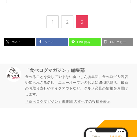
,
,
ペ
ペ
ペ
1
2
3
ー
ー
ー
ポスト
シェア
LINE共有
URLコピー
ジ
ジ
ジ
「食べログマガジン」編集部
食べることを愛してやまない食いしん坊集団。食べログ人気店
や知られざる名店、ニューオープンのお店にSNS話題店、最新
のお取り寄せやテイクアウトなど、グルメ必見の情報をお届け
します。
「食べログマガジン」編集部 のすべての投稿を表示