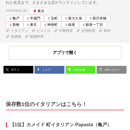
れた名店まで、さまざまな店がランクインしています。
投稿日:
2025/09/03 (水)
東京
亀戸
半蔵門
宝町
新大久保
新日本橋
新橋
東京
神保町
銀座
銀座一丁目
イタリアン
ビストロ
中華料理
台湾料理
寿司
居酒屋
韓国料理
アプリで開く
ポスト
シェア
LINE共有
URLコピー
保存数1位のイタリアンはこちら！
【1位】カメイド 町イタリアン Papasta（亀戸）