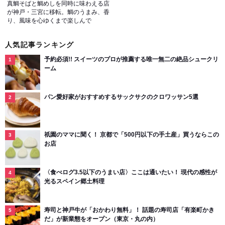
真鯛そばと鯛めしを同時に味わえる店
が神戸・三宮に移転。鯛のうまみ、香
り、風味を心ゆくまで楽しんで
人気記事ランキング
予約必須!! スイーツのプロが推薦する唯一無二の絶品シュークリ
ーム
パン愛好家がおすすめするサックサクのクロワッサン5選
祇園のママに聞く！ 京都で「500円以下の手土産」買うならこの
お店
〈食べログ3.5以下のうまい店〉ここは通いたい！ 現代の感性が
光るスペイン郷土料理
寿司と神戸牛が「おかわり無料」！ 話題の寿司店「有楽町かき
だ」が新業態をオープン（東京・丸の内）