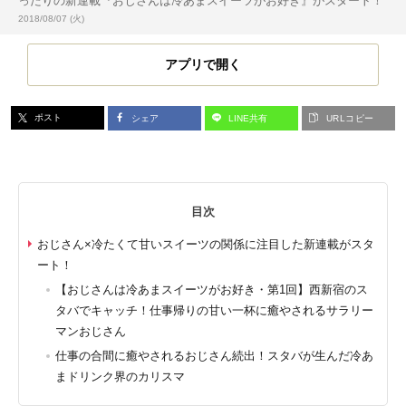
ったりの新連載『おじさんは冷あまスイーツがお好き』がスタート！
投稿日:
2018/08/07 (火)
アプリで開く
ポスト
シェア
LINE共有
URLコピー
目次
おじさん×冷たくて甘いスイーツの関係に注目した新連載がスタ
ート！
【おじさんは冷あまスイーツがお好き・第1回】西新宿のス
タバでキャッチ！仕事帰りの甘い一杯に癒やされるサラリー
マンおじさん
仕事の合間に癒やされるおじさん続出！スタバが生んだ冷あ
まドリンク界のカリスマ