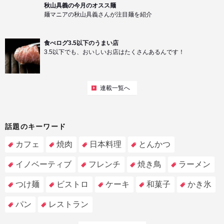
秋山具義の今月のオスス麺
麺マニアの秋山具義さんが注目麺を紹介
食べログ3.5以下のうまい店
3.5以下でも、おいしいお店はたくさんあるんです！
連載一覧へ
話題のキーワード
カフェ
焼肉
日本料理
とんかつ
イノベーティブ
フレンチ
焼き鳥
ラーメン
つけ麺
ビストロ
ケーキ
和菓子
かき氷
パン
レストラン