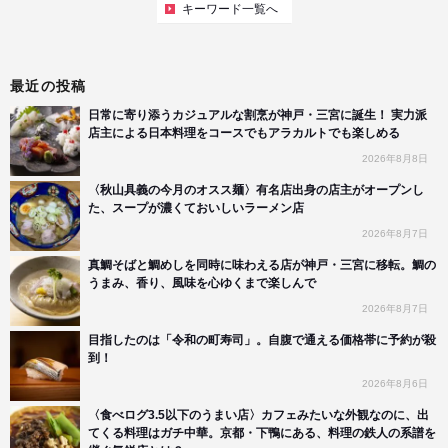
キーワード一覧へ
最近の投稿
日常に寄り添うカジュアルな割烹が神戸・三宮に誕生！ 実力派
店主による日本料理をコースでもアラカルトでも楽しめる
2026年8月8日
〈秋山具義の今月のオスス麺〉有名店出身の店主がオープンし
た、スープが濃くておいしいラーメン店
2026年8月7日
真鯛そばと鯛めしを同時に味わえる店が神戸・三宮に移転。鯛の
うまみ、香り、風味を心ゆくまで楽しんで
2026年8月7日
目指したのは「令和の町寿司」。自腹で通える価格帯に予約が殺
到！
2026年8月6日
〈食べログ3.5以下のうまい店〉カフェみたいな外観なのに、出
てくる料理はガチ中華。京都・下鴨にある、料理の鉄人の系譜を