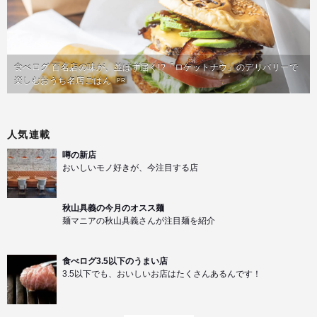
食べログ 百名店の味が、並ばず届く!?「ロケットナウ」のデリバリーで
楽しむおうち名店ごはん
PR
人気連載
噂の新店
おいしいモノ好きが、今注目する店
秋山具義の今月のオスス麺
麺マニアの秋山具義さんが注目麺を紹介
食べログ3.5以下のうまい店
3.5以下でも、おいしいお店はたくさんあるんです！