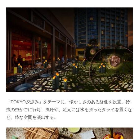
「TOKYO夕涼み」をテーマに、懐かしさのある縁側を設置。鈴
虫の虫かごに行灯、風鈴や、足元には水を張ったタライを置くな
ど、粋な空間を演出する。