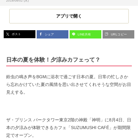
投稿日:
2018/08/02 (木)
アプリで開く
ポスト
シェア
LINE共有
URLコピー
日本の夏を体験！夕涼みカフェって？
鈴虫の鳴き声をBGMに浴衣で過ごす日本の夏。日常の忙しさか
ら忘れかけていた夏の風情を思い出させてくれそうな空間がお目
見えする。
ザ・プリンス パークタワー東京2階の神殿「神明」に8月4日、日
本の夕涼みが体験できるカフェ「SUZUMUSHI CAFÉ」が期間限
定でオープン。