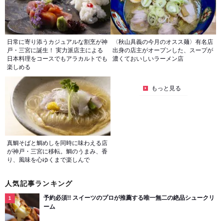
日常に寄り添うカジュアルな割烹が神
〈秋山具義の今月のオスス麺〉有名店
戸・三宮に誕生！ 実力派店主による
出身の店主がオープンした、スープが
日本料理をコースでもアラカルトでも
濃くておいしいラーメン店
楽しめる
もっと見る
真鯛そばと鯛めしを同時に味わえる店
が神戸・三宮に移転。鯛のうまみ、香
り、風味を心ゆくまで楽しんで
人気記事ランキング
予約必須!! スイーツのプロが推薦する唯一無二の絶品シュークリ
ーム