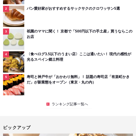
パン愛好家がおすすめするサックサクのクロワッサン5選
祇園のママに聞く！ 京都で「500円以下の手土産」買うならこの
お店
〈食べログ3.5以下のうまい店〉ここは通いたい！ 現代の感性が
光るスペイン郷土料理
寿司と神戸牛が「おかわり無料」！ 話題の寿司店「有楽町かき
だ」が新業態をオープン（東京・丸の内）
ランキング記事一覧へ
ピックアップ