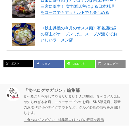
日常に寄り添うカジュアルな割烹が神戸・
三宮に誕生！ 実力派店主による日本料理
をコースでもアラカルトでも楽しめる
〈秋山具義の今月のオスス麺〉有名店出身
の店主がオープンした、スープが濃くてお
いしいラーメン店
ポスト
シェア
LINE共有
URLコピー
「食べログマガジン」編集部
食べることを愛してやまない食いしん坊集団。食べログ人気店
や知られざる名店、ニューオープンのお店にSNS話題店、最新
のお取り寄せやテイクアウトなど、グルメ必見の情報をお届け
します。
「食べログマガジン」編集部 のすべての投稿を表示