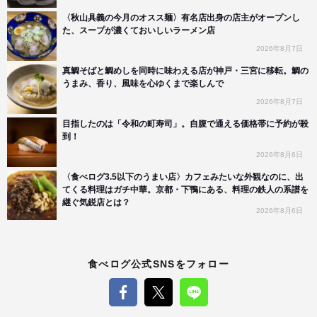
〈秋山具義の今月のオスス麺〉有名店出身の店主がオープンし
た、スープが濃くておいしいラーメン店
2026年8月7日
真鯛そばと鯛めしを同時に味わえる店が神戸・三宮に移転。鯛の
うまみ、香り、風味を心ゆくまで楽しんで
2026年8月7日
目指したのは「令和の町寿司」。自腹で通える価格帯に予約が殺
到！
2026年8月6日
〈食べログ3.5以下のうまい店〉カフェみたいな外観なのに、出
てくる料理はガチ中華。京都・下鴨にある、料理の鉄人の系譜を
継ぐ気鋭店とは？
2026年8月6日
食べログ公式SNSをフォロー