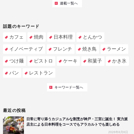
連載一覧へ
話題のキーワード
カフェ
焼肉
日本料理
とんかつ
イノベーティブ
フレンチ
焼き鳥
ラーメン
つけ麺
ビストロ
ケーキ
和菓子
かき氷
パン
レストラン
キーワード一覧へ
最近の投稿
日常に寄り添うカジュアルな割烹が神戸・三宮に誕生！ 実力派
店主による日本料理をコースでもアラカルトでも楽しめる
2026年8月8日