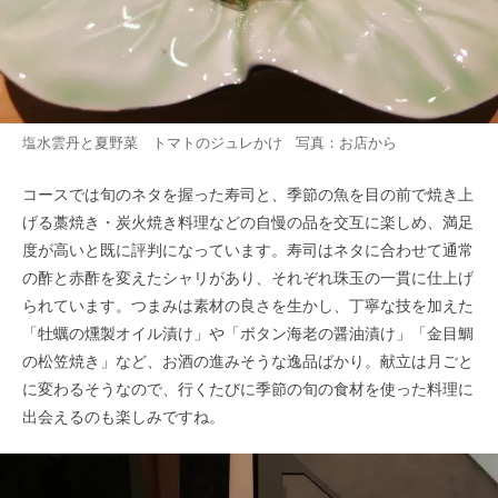
塩水雲丹と夏野菜 トマトのジュレかけ 写真：お店から
コースでは旬のネタを握った寿司と、季節の魚を目の前で焼き上
げる藁焼き・炭火焼き料理などの自慢の品を交互に楽しめ、満足
度が高いと既に評判になっています。寿司はネタに合わせて通常
の酢と赤酢を変えたシャリがあり、それぞれ珠玉の一貫に仕上げ
られています。つまみは素材の良さを生かし、丁寧な技を加えた
「牡蠣の燻製オイル漬け」や「ボタン海老の醤油漬け」「金目鯛
の松笠焼き」など、お酒の進みそうな逸品ばかり。献立は月ごと
に変わるそうなので、行くたびに季節の旬の食材を使った料理に
出会えるのも楽しみですね。