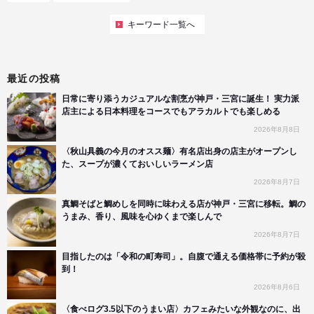
キーワード一覧へ
最近の投稿
日常に寄り添うカジュアルな割烹が神戸・三宮に誕生！ 実力派
店主による日本料理をコースでもアラカルトでも楽しめる
2026年8月8日
〈秋山具義の今月のオスス麺〉有名店出身の店主がオープンし
た、スープが濃くておいしいラーメン店
2026年8月7日
真鯛そばと鯛めしを同時に味わえる店が神戸・三宮に移転。鯛の
うまみ、香り、風味を心ゆくまで楽しんで
2026年8月7日
目指したのは「令和の町寿司」。自腹で通える価格帯に予約が殺
到！
2026年8月6日
〈食べログ3.5以下のうまい店〉カフェみたいな外観なのに、出