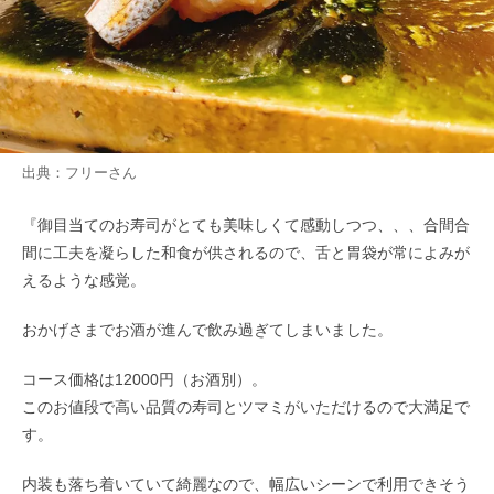
出典：
フリー
さん
『御目当てのお寿司がとても美味しくて感動しつつ、、、合間合
間に工夫を凝らした和食が供されるので、舌と胃袋が常によみが
えるような感覚。
おかげさまでお酒が進んで飲み過ぎてしまいました。
コース価格は12000円（お酒別）。
このお値段で高い品質の寿司とツマミがいただけるので大満足で
す。
内装も落ち着いていて綺麗なので、幅広いシーンで利用できそう