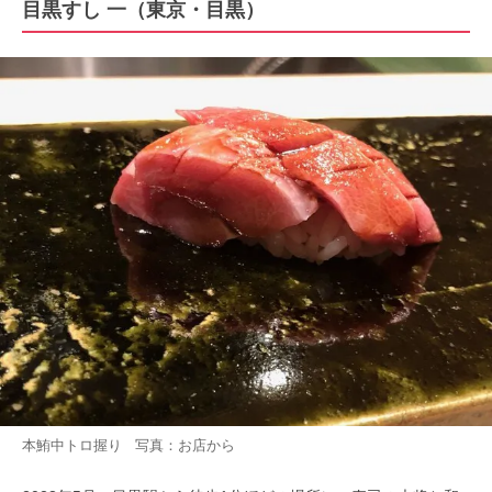
目黒すし 一（東京・目黒）
本鮪中トロ握り 写真：お店から