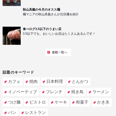
秋山具義の今月のオスス麺
麺マニアの秋山具義さんが注目麺を紹介
食べログ3.5以下のうまい店
3.5以下でも、おいしいお店はたくさんあるんです！
連載一覧へ
話題のキーワード
カフェ
焼肉
日本料理
とんかつ
イノベーティブ
フレンチ
焼き鳥
ラーメン
つけ麺
ビストロ
ケーキ
和菓子
かき氷
パン
レストラン