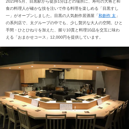
2023年5月、目黒駅から徒歩1分ほどの場所に、寿司の大将と和
食の料理人が確かな技を注いで作る料理を楽しめる「目黒すし
一」がオープンしました。目黒の人気創作居酒屋「
和創作 太
」
の系列店で、太グループの中でも、少し贅沢な大人の空間。ひと
手間・ひとひねりを加えた、握り10貫と料理10品を交互に味わ
える「おまかせコース」12,000円を提供しています。