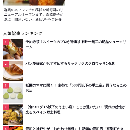
群馬の名フレンチの移転や町寿司のリ
ニューアルオープンまで。森脇慶子が
選ぶ「間違いない」新店5軒をご紹介
人気記事ランキング
予約必須!! スイーツのプロが推薦する唯一無二の絶品シュークリ
ーム
パン愛好家がおすすめするサックサクのクロワッサン5選
祇園のママに聞く！ 京都で「500円以下の手土産」買うならこの
お店
〈食べログ3.5以下のうまい店〉ここは通いたい！ 現代の感性が
光るスペイン郷土料理
寿司と神戸牛が「おかわり無料」！ 話題の寿司店「有楽町かき