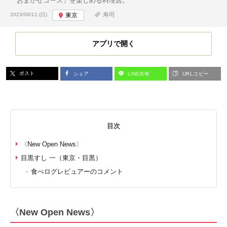
「おまかせコース」を楽しめる料理店。
投稿日:
寿司
2023/06/11 (日)
東京
アプリで開く
ポスト
シェア
LINE共有
URLコピー
目次
〈New Open News〉
目黒すし 一（東京・目黒）
食べログレビュアーのコメント
〈New Open News〉