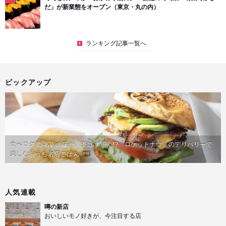
だ」が新業態をオープン（東京・丸の内）
ランキング記事一覧へ
ピックアップ
食べログ 百名店の味が、並ばず届く!?「ロケットナウ」のデリバリーで
楽しむおうち名店ごはん
PR
人気連載
噂の新店
おいしいモノ好きが、今注目する店