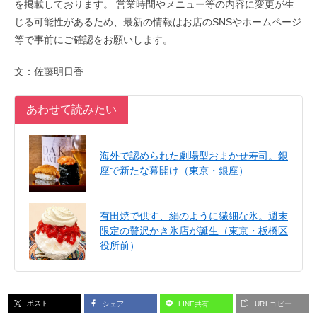
を掲載しております。 営業時間やメニュー等の内容に変更が生
じる可能性があるため、最新の情報はお店のSNSやホームページ
等で事前にご確認をお願いします。
文：佐藤明日香
あわせて読みたい
海外で認められた劇場型おまかせ寿司。銀
座で新たな幕開け（東京・銀座）
有田焼で供す、絹のように繊細な氷。週末
限定の贅沢かき氷店が誕生（東京・板橋区
役所前）
ポスト
シェア
LINE共有
URLコピー