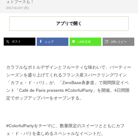
ォトブースも！
投稿日:
2017/11/27 (月)
アプリで開く
ポスト
シェア
LINE共有
URLコピー
カラフルなボトルデザインとフルーティな味わいで、パーティー
シーズンを盛り上げてくれるフランス産スパークリングワイン
「カフェ・ド・パリ」が、「ZeroBase表参道」で期間限定イベ
ント「Café de Paris presents #ColorfulParty」を開催。4日間限
定でポップアップバーをオープンする。
#ColorfulPartyをテーマに、数量限定のスイーツとともにカフ
ェ・ド・パリを楽しめるスペシャルなイベントだ。