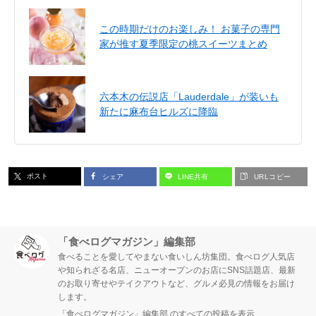
この時期だけのお楽しみ！ お菓子の専門
家が推す夏季限定の桃スイーツまとめ
六本木の伝説店「Lauderdale」が装いも
新たに麻布台ヒルズに降臨
ポスト
シェア
LINE共有
URLコピー
「食べログマガジン」編集部
食べることを愛してやまない食いしん坊集団。食べログ人気店
や知られざる名店、ニューオープンのお店にSNS話題店、最新
のお取り寄せやテイクアウトなど、グルメ必見の情報をお届け
します。
「食べログマガジン」編集部 のすべての投稿を表示