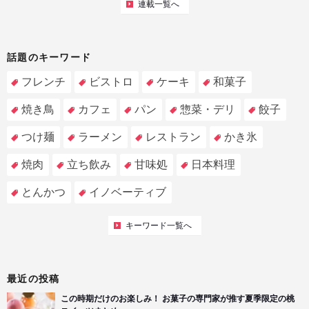
連載一覧へ
話題のキーワード
フレンチ
ビストロ
ケーキ
和菓子
焼き鳥
カフェ
パン
惣菜・デリ
餃子
つけ麺
ラーメン
レストラン
かき氷
焼肉
立ち飲み
甘味処
日本料理
とんかつ
イノベーティブ
キーワード一覧へ
最近の投稿
この時期だけのお楽しみ！ お菓子の専門家が推す夏季限定の桃