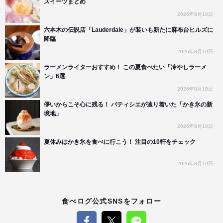
スイーツまとめ
2026年8月10日
六本木の伝説店「Lauderdale」が装いも新たに麻布台ヒルズに
降臨
2026年8月10日
ラーメンライターおすすめ！ この夏食べたい「冷やしラーメ
ン」6選
2026年8月10日
儚いからこそ心に残る！ パティシエが辿り着いた「かき氷の新
境地」
2026年8月10日
夏休みはかき氷を食べに行こう！ 注目の10軒をチェック
2026年8月10日
食べログ公式SNSをフォロー