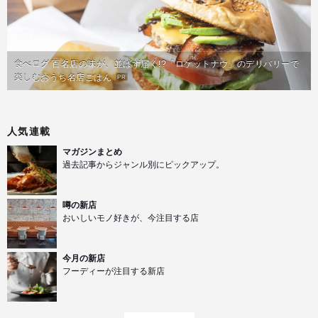
食べログ 百名店の味が、並ばず届く!?「ロケットナウ」のデリバリーで
楽しむおうち名店ごはん
PR
人気連載
マガジンまとめ
過去記事からジャンル別にピックアップ。
噂の新店
おいしいモノ好きが、今注目する店
今月の新店
フーディーが注目する新店