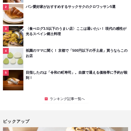
パン愛好家がおすすめするサックサクのクロワッサン5選
〈食べログ3.5以下のうまい店〉ここは通いたい！ 現代の感性が
光るスペイン郷土料理
祇園のママに聞く！ 京都で「500円以下の手土産」買うならこの
お店
目指したのは「令和の町寿司」。自腹で通える価格帯に予約が殺
到！
ランキング記事一覧へ
ピックアップ