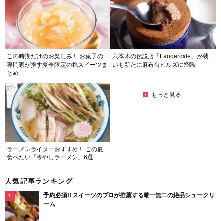
この時期だけのお楽しみ！ お菓子の
六本木の伝説店「Lauderdale」が装
専門家が推す夏季限定の桃スイーツま
いも新たに麻布台ヒルズに降臨
とめ
もっと見る
ラーメンライターおすすめ！ この夏
食べたい「冷やしラーメン」6選
人気記事ランキング
予約必須!! スイーツのプロが推薦する唯一無二の絶品シュークリ
ーム