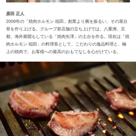
原田 正人
2008年の「焼肉ホルモン 稲田」創業より腕を振るい、その屋台
骨を作り上げる。グループ新店舗の立ち上げでは、八重洲、京
都、海外展開もしている「焼肉矢澤」の土台を作る。現在は「焼
肉ホルモン 稲田」の料理長として、こだわりの逸品料理と、極
上の焼肉で、お客様への最高のおもてなしを心がけている。