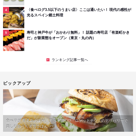
〈食べログ3.5以下のうまい店〉ここは通いたい！ 現代の感性が
光るスペイン郷土料理
寿司と神戸牛が「おかわり無料」！ 話題の寿司店「有楽町かき
だ」が新業態をオープン（東京・丸の内）
ランキング記事一覧へ
ピックアップ
食べログ 百名店の味が、並ばず届く!?「ロケットナウ」のデリバリーで
楽しむおうち名店ごはん
PR