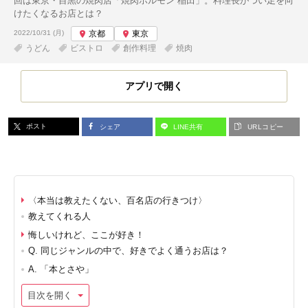
回は東京・目黒の焼肉店「焼肉ホルモン 稲田」。料理長がつい足を向
けたくなるお店とは？
投稿日:
2022/10/31 (月)
京都
東京
うどん
ビストロ
創作料理
焼肉
アプリで開く
ポスト
シェア
LINE共有
URLコピー
〈本当は教えたくない、百名店の行きつけ〉
教えてくれる人
悔しいけれど、ここが好き！
Q. 同じジャンルの中で、好きでよく通うお店は？
A. 「本とさや」
目次を開く