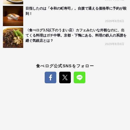
目指したのは「令和の町寿司」。自腹で通える価格帯に予約が殺
到！
2026年8月6日
〈食べログ3.5以下のうまい店〉カフェみたいな外観なのに、出
てくる料理はガチ中華。京都・下鴨にある、料理の鉄人の系譜を
継ぐ気鋭店とは？
2026年8月6日
食べログ公式SNSをフォロー