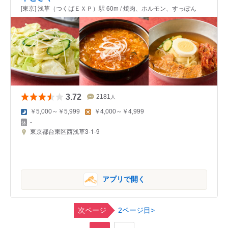
[東京] 浅草（つくばＥＸＰ）駅 60m / 焼肉、ホルモン、すっぽん
3.72
2181
人
￥5,000～￥5,999
￥4,000～￥4,999
-
東京都台東区西浅草3-1-9
アプリで開く
次ページ
2ページ目>
,