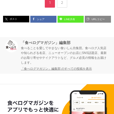
ペ
ペ
1
2
ー
ー
ポスト
シェア
LINE共有
URLコピー
ジ
ジ
「食べログマガジン」編集部
食べることを愛してやまない食いしん坊集団。食べログ人気店
や知られざる名店、ニューオープンのお店にSNS話題店、最新
のお取り寄せやテイクアウトなど、グルメ必見の情報をお届け
します。
「食べログマガジン」編集部 のすべての投稿を表示