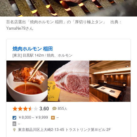
百名店選出「焼肉ホルモン 稲田」の「厚切り極上タン」 出典：
YamaNe79
さん
焼肉ホルモン 稲田
[東京] 目黒駅 142m / 焼肉、ホルモン
3.60
855
人
￥8,000～￥9,999
–
–
東京都品川区上大崎2-13-45 トラストリンク第Ⅲビル 2F