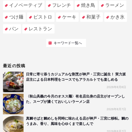
イノベーティブ
フレンチ
焼き鳥
ラーメン
つけ麺
ビストロ
ケーキ
和菓子
かき氷
パン
レストラン
キーワード一覧へ
最近の投稿
日常に寄り添うカジュアルな割烹が神戸・三宮に誕生！ 実力派
店主による日本料理をコースでもアラカルトでも楽しめる
2026年8月8日
〈秋山具義の今月のオスス麺〉有名店出身の店主がオープンし
た、スープが濃くておいしいラーメン店
2026年8月7日
真鯛そばと鯛めしを同時に味わえる店が神戸・三宮に移転。鯛の
うまみ、香り、風味を心ゆくまで楽しんで
2026年8月7日