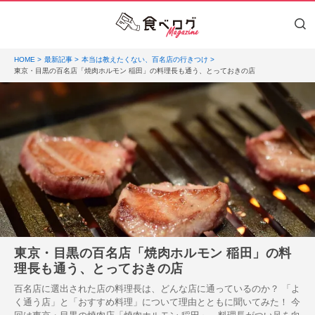
HOME
最新記事
本当は教えたくない、百名店の行きつけ
東京・目黒の百名店「焼肉ホルモン 稲田」の料理長も通う、とっておきの店
東京・目黒の百名店「焼肉ホルモン 稲田」の料
理長も通う、とっておきの店
百名店に選出された店の料理長は、どんな店に通っているのか？ 「よ
く通う店」と「おすすめ料理」について理由とともに聞いてみた！ 今