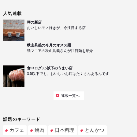
人気連載
噂の新店
おいしいモノ好きが、今注目する店
秋山具義の今月のオスス麺
麺マニアの秋山具義さんが注目麺を紹介
食べログ3.5以下のうまい店
3.5以下でも、おいしいお店はたくさんあるんです！
連載一覧へ
話題のキーワード
カフェ
焼肉
日本料理
とんかつ