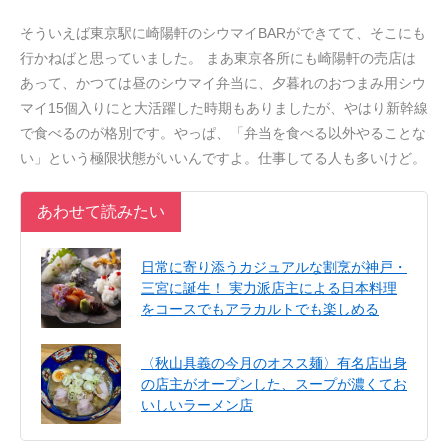
そういえば東京駅に崎陽軒のシウマイBARができてて、そこにも
行かねばと思っていました。 まあ東京各所にも崎陽軒の売店は
あって、かつては昼のシウマイ弁当に、夕暮れのおつまみ用シウ
マイ15個入りにと大活躍した時期もありましたが、やはり新幹線
で食べるのが格別です。やっぱ、「弁当を食べる以外やることな
い」という極限状態がいいんですよ。仕事してる人も多いけど。
あわせて読みたい
日常に寄り添うカジュアルな割烹が神戸・
三宮に誕生！ 実力派店主による日本料理
をコースでもアラカルトでも楽しめる
〈秋山具義の今月のオスス麺〉有名店出身
の店主がオープンした、スープが濃くてお
いしいラーメン店