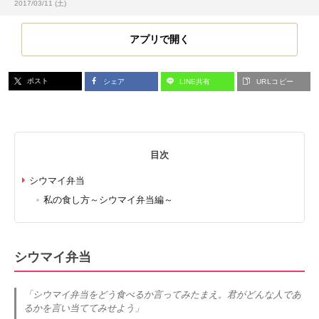
投稿日:
2017/03/11 (土)
アプリで開く
ポスト
シェア
LINE共有
URLコピー
目次
シウマイ弁当
私の食し方～シウマイ弁当編～
シウマイ弁当
「シウマイ弁当をどう食べるか言ってみたまえ。君がどんな人であ
るかを言い当ててみせよう」