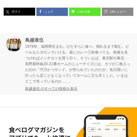
ポスト
シェア
LINE共有
URLコピー
鳥越達也
1979年、福岡県生まれ。ひたすらに食べ、倒れるまで飲む。ビ
ールならガロンでいける。昼にカレー三杯食べても、肉屋を見
つければメンチカツを買う日々。そういえば、東京駅の東北・
長野新幹線20-21番ホームのニューデイズには、カツが二枚入っ
た幻の「弐万かつサンド」が売られていたのだが、先日買いに
行ったら店ごとなくなっていてホームに立ち尽くした。いまは
どこで売っているのか……。
鳥越達也 のすべての投稿を表示