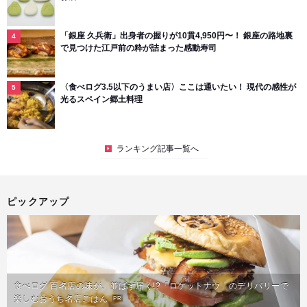
「銀座 久兵衛」出身者の握りが10貫4,950円〜！ 銀座の路地裏
で見つけた江戸前の粋が詰まった感動寿司
〈食べログ3.5以下のうまい店〉ここは通いたい！ 現代の感性が
光るスペイン郷土料理
ランキング記事一覧へ
ピックアップ
食べログ 百名店の味が、並ばず届く!?「ロケットナウ」のデリバリーで
楽しむおうち名店ごはん
PR