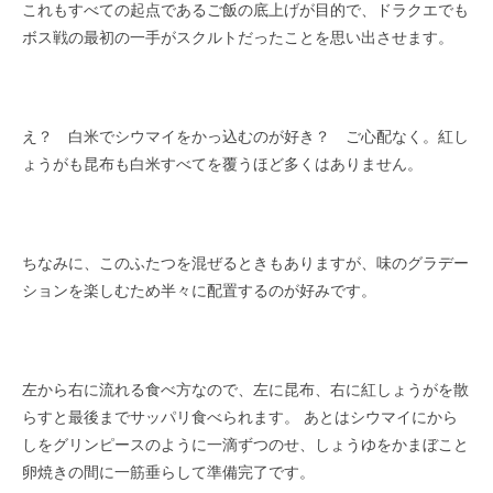
これもすべての起点であるご飯の底上げが目的で、ドラクエでも
ボス戦の最初の一手がスクルトだったことを思い出させます。
え？ 白米でシウマイをかっ込むのが好き？ ご心配なく。紅し
ょうがも昆布も白米すべてを覆うほど多くはありません。
ちなみに、このふたつを混ぜるときもありますが、味のグラデー
ションを楽しむため半々に配置するのが好みです。
左から右に流れる食べ方なので、左に昆布、右に紅しょうがを散
らすと最後までサッパリ食べられます。 あとはシウマイにから
しをグリンピースのように一滴ずつのせ、しょうゆをかまぼこと
卵焼きの間に一筋垂らして準備完了です。