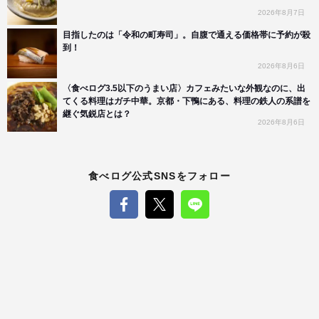
2026年8月7日
目指したのは「令和の町寿司」。自腹で通える価格帯に予約が殺
到！
2026年8月6日
〈食べログ3.5以下のうまい店〉カフェみたいな外観なのに、出
てくる料理はガチ中華。京都・下鴨にある、料理の鉄人の系譜を
継ぐ気鋭店とは？
2026年8月6日
食べログ公式SNSをフォロー