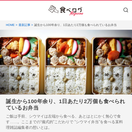
HOME
最新記事
誕生から100年余り、1日あたり2万個も食べられているお弁当
誕生から100年余り、1日あたり2万個も食べられ
ているお弁当
ご飯は手前、シウマイは左端から食べる、あとはとにかく無心で食
す……。ここまでの“儀式的”こだわりで “シウマイ弁当”を食べる某料
理雑誌編集者の想いとは。