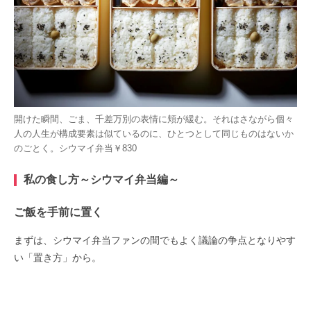
開けた瞬間、ごま、千差万別の表情に頬が緩む。それはさながら個々
人の人生が構成要素は似ているのに、ひとつとして同じものはないか
のごとく。シウマイ弁当￥830
私の食し方～シウマイ弁当編～
ご飯を手前に置く
まずは、シウマイ弁当ファンの間でもよく議論の争点となりやす
い「置き方」から。