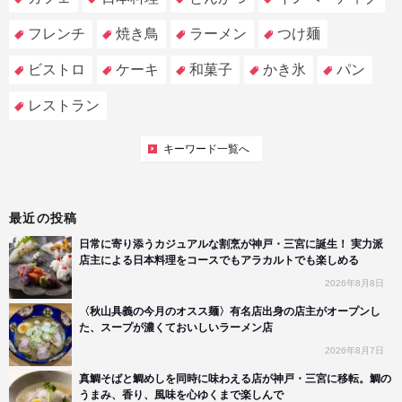
フレンチ
焼き鳥
ラーメン
つけ麺
ビストロ
ケーキ
和菓子
かき氷
パン
レストラン
キーワード一覧へ
最近の投稿
日常に寄り添うカジュアルな割烹が神戸・三宮に誕生！ 実力派
店主による日本料理をコースでもアラカルトでも楽しめる
2026年8月8日
〈秋山具義の今月のオスス麺〉有名店出身の店主がオープンし
た、スープが濃くておいしいラーメン店
2026年8月7日
真鯛そばと鯛めしを同時に味わえる店が神戸・三宮に移転。鯛の
うまみ、香り、風味を心ゆくまで楽しんで