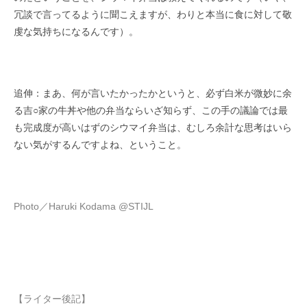
冗談で言ってるように聞こえますが、わりと本当に食に対して敬
虔な気持ちになるんです）。
追伸：まあ、何が言いたかったかというと、必ず白米が微妙に余
る吉○家の牛丼や他の弁当ならいざ知らず、この手の議論では最
も完成度が高いはずのシウマイ弁当は、むしろ余計な思考はいら
ない気がするんですよね、ということ。
Photo／Haruki Kodama @STIJL
【ライター後記】