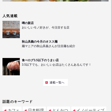
人気連載
噂の新店
おいしいモノ好きが、今注目する店
秋山具義の今月のオスス麺
麺マニアの秋山具義さんが注目麺を紹介
食べログ3.5以下のうまい店
3.5以下でも、おいしいお店はたくさんあるんです！
連載一覧へ
話題のキーワード
カフェ
日本料理
とんかつ
イノベーティブ