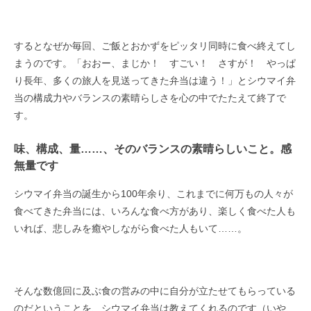
するとなぜか毎回、ご飯とおかずをピッタリ同時に食べ終えてし
まうのです。「おおー、まじか！ すごい！ さすが！ やっぱ
り長年、多くの旅人を見送ってきた弁当は違う！」とシウマイ弁
当の構成力やバランスの素晴らしさを心の中でたたえて終了で
す。
味、構成、量……、そのバランスの素晴らしいこと。感
無量です
シウマイ弁当の誕生から100年余り、これまでに何万もの人々が
食べてきた弁当には、いろんな食べ方があり、楽しく食べた人も
いれば、悲しみを癒やしながら食べた人もいて……。
そんな数億回に及ぶ食の営みの中に自分が立たせてもらっている
のだということを、シウマイ弁当は教えてくれるのです（いや、