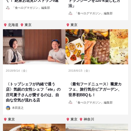
ぐ！ 絶景お花見レストラン9選
トランシーンを120％楽しむ方
法」
投
「食べログマガジン」編集部
稿
投
者
「食べログマガジン」編集部
稿
者
北海道
東京
東京
2018/9/14（金）
2018/6/15（金）
〈トップシェフが内緒で通う
〈最旬フードニュース〉蕎麦カ
店〉気鋭の女性シェフ「ete」の
フェ、旅行気分ビアガーデン、
庄司夏子さんが愛するのは、自
世界初BBQも！
由な空気が流れる店
投
「食べログマガジン」編集部
稿
投
者
本田直之
稿
者
東京
東京
神奈川