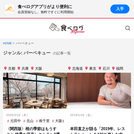
食べログアプリがより便利に
入手
会員登録なし。無料ですぐに利用開始
HOME
バーベキュー
ジャンル:
バーベキュー
の記事一覧
京都
兵庫
大阪
北海道
東京
石川
福岡
2026/3/19（木）
2019/1/18（金）
元田中
北山
南千里
大阪ビジネスパーク
東山
清水五条
谷町
〈関西版〉桜の季節はもうす
本田直之が語る「2019年、レス