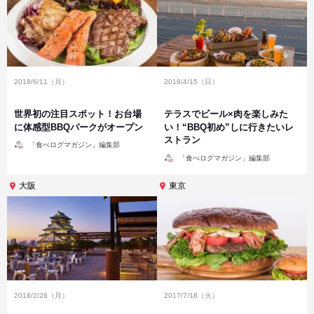
2018/6/11（月）
2018/4/15（日）
世界初の注目スポット！お台場
テラスでビール×肉を楽しみた
に体感型BBQパークがオープン
い！“BBQ初め”しに行きたいレ
ストラン
投
「食べログマガジン」編集部
稿
投
者
「食べログマガジン」編集部
稿
者
大阪
東京
2018/2/26（月）
2017/7/18（火）