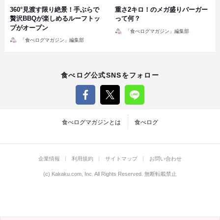
360°見渡す限り絶景！手ぶらで
重さ2キロ！のメガ盛りバーガー
贅沢BBQが楽しめるルーフトッ
って何？
プがオープン
投
「食べログマガジン」編集部
稿
投
者
「食べログマガジン」編集部
稿
者
食べログ公式SNSをフォロー
食べログマガジンとは
食べログ
企業情報
利用規約
サイトマップ
お問い合わせ
(c)
Kakaku.com, Inc.
All Rights Reserved. 無断転載禁止