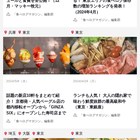
ュールと食費を全公開！（12
る！ 東京エリアの食べログ保存
月・マッキー牧元）
数の増加ランキングを発表！
（2024年4月）
投
「食べログマガジン」編集部
稿
投
者
「食べログマガジン」編集部
稿
者
兵庫
東京
東京
2024/5/8（水）
2024/4/29（月）
話題の新店10軒をまとめて紹
ランチも人気！ 大人の隠れ家で
介！ 京都発・人気ベーグル店の
味わう鮮度抜群の最高級和牛
都内移転オープンから「GINZA
（東京・東銀座）
SIX」にオープンした寿司店まで
投
「食べログマガジン」編集部
稿
投
者
「食べログマガジン」編集部
稿
者
埼玉
大阪
東京
東京