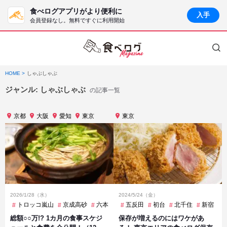
食べログアプリがより便利に
入手
会員登録なし。無料ですぐに利用開始
HOME
しゃぶしゃぶ
ジャンル:
しゃぶしゃぶ
の記事一覧
京都
大阪
愛知
東京
東京
2026/1/28（水）
2024/5/24（金）
トロッコ嵐山
京成高砂
六本木一丁目
五反田
内幸町
初台
参宮橋
北千住
広尾
新宿
新
総額○○万!? 1カ月の食事スケジ
保存が増えるのにはワケがあ