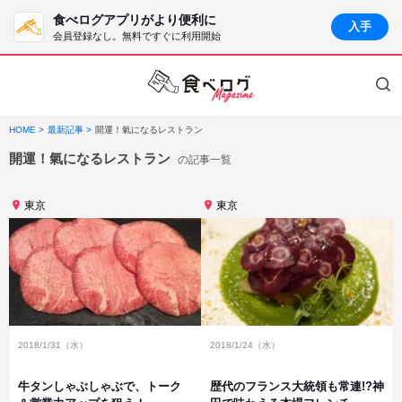
食べログアプリがより便利に
入手
会員登録なし。無料ですぐに利用開始
HOME
最新記事
開運！氣になるレストラン
開運！氣になるレストラン
の記事一覧
東京
東京
2018/1/31（水）
2018/1/24（水）
牛タンしゃぶしゃぶで、トーク
歴代のフランス大統領も常連!?神