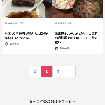
2017/11/15（水）
2017/11/8（水）
港区で1串90円で買えるお団子が
元銀座ホステスが紹介：古民家
感動するワケとは
の居酒屋で鈴を鳴らして、邪気
祓い
投
藤島佑雪
稿
投
者
藤島佑雪
稿
者
投
1
2
3
4
稿
の
ペ
食べログ公式SNSをフォロー