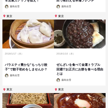
＆営業力アップを狙え！
田で味わえる本場フレンチ
投
投
藤島佑雪
藤島佑雪
稿
稿
者
者
東京
東京
2018/1/17（水）
2018/1/10（水）
バラエティ豊かな“もっちり餃
ぜんざいを食べて金運トラブル
子”で餃子初めをしませんか？
回避!?お正月にお餅を食べる理由
とは
投
藤島佑雪
稿
投
者
藤島佑雪
稿
者
東京
東京