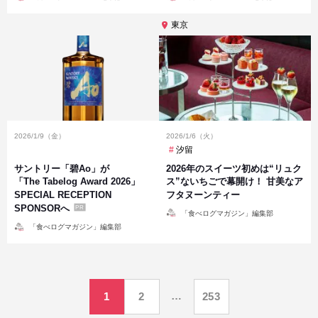
稿
稿
者
者
東京
2026/1/9（金）
2026/1/6（火）
汐留
サントリー「碧Ao」が
2026年のスイーツ初めは“リュク
「The Tabelog Award 2026」
ス”ないちごで幕開け！ 甘美なア
SPECIAL RECEPTION
フタヌーンティー
SPONSORへ
PR
投
「食べログマガジン」編集部
稿
投
者
「食べログマガジン」編集部
稿
者
投
…
1
2
253
稿