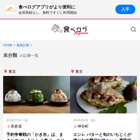
食べログアプリがより便利に
入手
会員登録なし。無料ですぐに利用開始
HOME
最新記事
未分類
の記事一覧
東京
東京
2026/7/24（金）
2026/6/26（金）
表参道
神谷町
予約争奪戦の「かき氷」は、ま
エシレ バターと旬のいちじくが