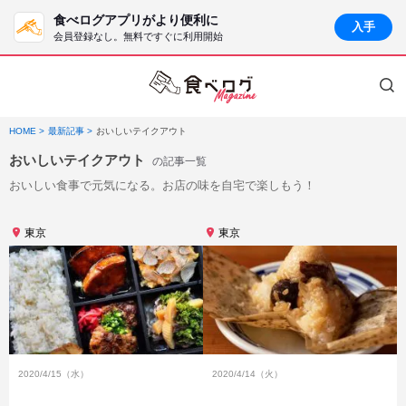
食べログアプリがより便利に
入手
会員登録なし。無料ですぐに利用開始
HOME
最新記事
おいしいテイクアウト
おいしいテイクアウト
の記事一覧
おいしい食事で元気になる。お店の味を自宅で楽しもう！
東京
東京
2020/4/15（水）
2020/4/14（火）