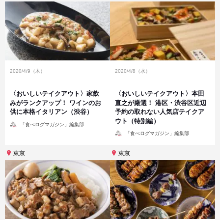
2020/4/9（木）
2020/4/8（水）
〈おいしいテイクアウト〉家飲
〈おいしいテイクアウト〉本田
みがランクアップ！ ワインのお
直之が厳選！ 港区・渋谷区近辺
供に本格イタリアン（渋谷）
予約の取れない人気店テイクア
ウト（特別編）
投
「食べログマガジン」編集部
稿
投
者
「食べログマガジン」編集部
稿
者
東京
東京