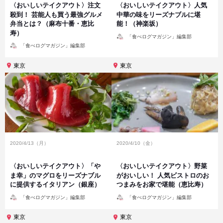
〈おいしいテイクアウト〉注文
〈おいしいテイクアウト〉人気
殺到！ 芸能人も買う最強グルメ
中華の味をリーズナブルに堪
弁当とは？（麻布十番・恵比
能！（神楽坂）
寿）
投
「食べログマガジン」編集部
稿
投
者
「食べログマガジン」編集部
稿
者
東京
東京
2020/4/13（月）
2020/4/10（金）
〈おいしいテイクアウト〉「や
〈おいしいテイクアウト〉野菜
ま幸」のマグロをリーズナブル
がおいしい！ 人気ビストロのお
に提供するイタリアン（銀座）
つまみをお家で堪能（恵比寿）
投
投
「食べログマガジン」編集部
「食べログマガジン」編集部
稿
稿
者
者
東京
東京