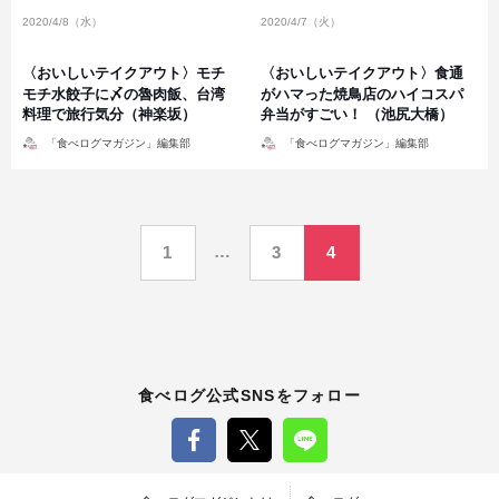
2020/4/8（水）
2020/4/7（火）
〈おいしいテイクアウト〉モチ
〈おいしいテイクアウト〉食通
モチ水餃子に〆の魯肉飯、台湾
がハマった焼鳥店のハイコスパ
料理で旅行気分（神楽坂）
弁当がすごい！ （池尻大橋）
投
投
「食べログマガジン」編集部
「食べログマガジン」編集部
稿
稿
者
者
投
…
1
3
4
稿
の
ペ
食べログ公式SNSをフォロー
ー