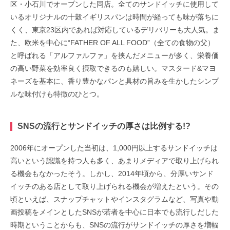
区・小石川でオープンした同店。全てのサンドイッチに使用して
いるオリジナルの十穀イギリスパンは時間が経っても味が落ちに
くく、東京23区内であれば対応しているデリバリーも大人気。ま
た、欧米を中心に“FATHER OF ALL FOOD”（全ての食物の父）
と呼ばれる「アルファルファ」を挟んだメニューが多く、栄養価
の高い野菜を効率良く摂取できるのも嬉しい。マスタード&マヨ
ネーズを基本に、香り豊かなパンと具材の旨みを生かしたシンプ
ルな味付けも特徴のひとつ。
SNSの流行とサンドイッチの厚さは比例する!?
2006年にオープンした当初は、1,000円以上するサンドイッチは
高いという認識を持つ人も多く、あまりメディアで取り上げられ
る機会もなかったそう。しかし、2014年頃から、分厚いサンド
イッチのある店として取り上げられる機会が増えたという。その
頃といえば、スナップチャットやインスタグラムなど、写真や動
画投稿をメインとしたSNSが若者を中心に日本でも流行しだした
時期ということからも、SNSの流行がサンドイッチの厚さを増幅