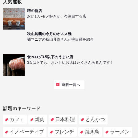
人気連載
噂の新店
おいしいモノ好きが、今注目する店
秋山具義の今月のオスス麺
麺マニアの秋山具義さんが注目麺を紹介
食べログ3.5以下のうまい店
3.5以下でも、おいしいお店はたくさんあるんです！
連載一覧へ
話題のキーワード
カフェ
焼肉
日本料理
とんかつ
イノベーティブ
フレンチ
焼き鳥
ラーメン