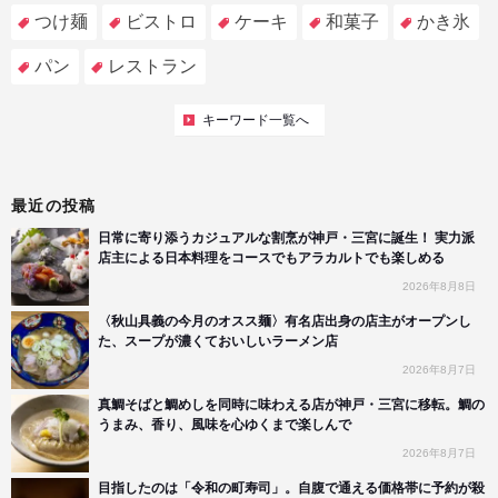
つけ麺
ビストロ
ケーキ
和菓子
かき氷
パン
レストラン
キーワード一覧へ
最近の投稿
日常に寄り添うカジュアルな割烹が神戸・三宮に誕生！ 実力派
店主による日本料理をコースでもアラカルトでも楽しめる
2026年8月8日
〈秋山具義の今月のオスス麺〉有名店出身の店主がオープンし
た、スープが濃くておいしいラーメン店
2026年8月7日
真鯛そばと鯛めしを同時に味わえる店が神戸・三宮に移転。鯛の
うまみ、香り、風味を心ゆくまで楽しんで
2026年8月7日
目指したのは「令和の町寿司」。自腹で通える価格帯に予約が殺