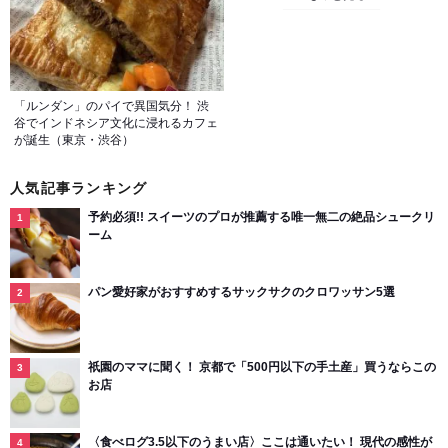
「ルンダン」のパイで異国気分！ 渋
谷でインドネシア文化に浸れるカフェ
が誕生（東京・渋谷）
人気記事ランキング
予約必須!! スイーツのプロが推薦する唯一無二の絶品シュークリ
ーム
パン愛好家がおすすめするサックサクのクロワッサン5選
祇園のママに聞く！ 京都で「500円以下の手土産」買うならこの
お店
〈食べログ3.5以下のうまい店〉ここは通いたい！ 現代の感性が