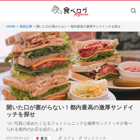
HOME
最新記事
開いた口が塞がらない！都内最高の激厚サンドイッチを探せ
開いた口が塞がらない！都内最高の激厚サンドイ
ッチを探せ
つい写真に収めたくなるフォトジェニックな極厚サンドイッチが食べ
られる都内のお店を紹介します。
投稿日:
カフェ
サンドイッチ
2017/06/24 (土)
東京