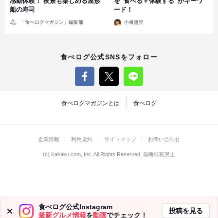
感動体験！ 夜景も楽しめる屋形
を“食べる＋体験する”がキーワ
船の寿司
ード！
投
投
「食べログマガジン」編集部
小泉恵里
稿
稿
者
者
食べログ公式SNSをフォロー
食べログマガジンとは
食べログ
企業情報
利用規約
サイトマップ
お問い合わせ
(c)
Kakaku.com, Inc.
All Rights Reserved. 無断転載禁止
食べログ公式Instagram
投稿を見る
最新グルメ情報
を
動画
でチェック！