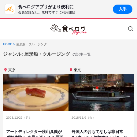
食べログアプリがより便利に
入手
会員登録なし。無料ですぐに利用開始
HOME
屋形船・クルージング
ジャンル:
屋形船・クルージング
の記事一覧
東京
東京
2023/12/25（月）
2018/11/6（火）
アートディレクター秋山具義が
外国人のおもてなしは非日常