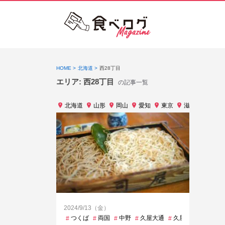
HOME
北海道
西28丁目
エリア:
西28丁目
の記事一覧
北海道
山形
岡山
愛知
東京
滋賀
福岡
2024/9/13（金）
つくば
両国
中野
久屋大通
久屋大通
京橋