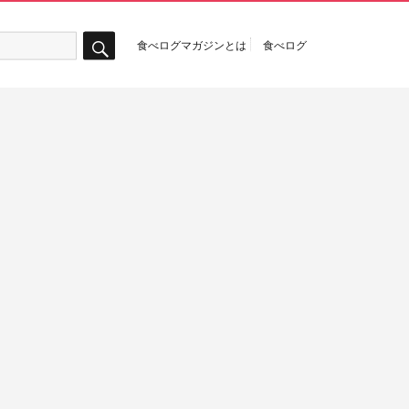
食べログマガジンとは
食べログ
検
索
山形
岡山
広尾
御成門
新宿
新宿西口
新静岡
東銀座
沼田