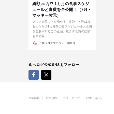
総額○○万!? 1カ月の食事スケジ
ュールと食費を全公開！（7月・
マッキー牧元）
グルメ界隈に名を馳せる「食通」と呼ばれ
る人たちの1カ月間の食スケジュールと食費
を全解剖するこの企画。驚きの食費の総額
も大公開！
投
「食べログマガジン」編集部
稿
者
食べログ公式SNSをフォロー
企業情報
利用規約
サイトマップ
お問い合わせ