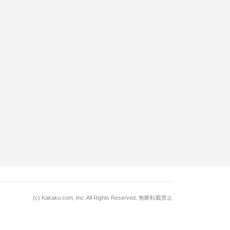
(c)
Kakaku.com, Inc.
All Rights Reserved. 無断転載禁止