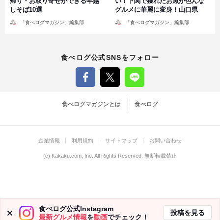
帰り・お取り寄せができる年越
い！下関で獲れたお魚が色んな
しそば10選
グルメに華麗に変身！山口県
投
投
「食べログマガジン」編集部
「食べログマガジン」編集部
稿
稿
者
者
食べログ公式SNSをフォロー
食べログマガジンとは
食べログ
企業情報
利用規約
サイトマップ
お問い合わせ
(c)
Kakaku.com, Inc.
All Rights Reserved. 無断転載禁止
食べログ公式Instagram
投稿を見る
最新グルメ情報
を
動画
でチェック！