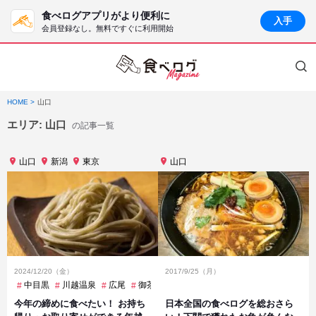
食べログアプリがより便利に
入手
会員登録なし。無料ですぐに利用開始
HOME
山口
エリア:
山口
の記事一覧
山口
新潟
東京
山口
2024/12/20（金）
2017/9/25（月）
中目黒
川越温泉
広尾
御茶ノ水
新井
池尻大橋
目白
魚沼中
今年の締めに食べたい！ お持ち
日本全国の食べログを総おさら