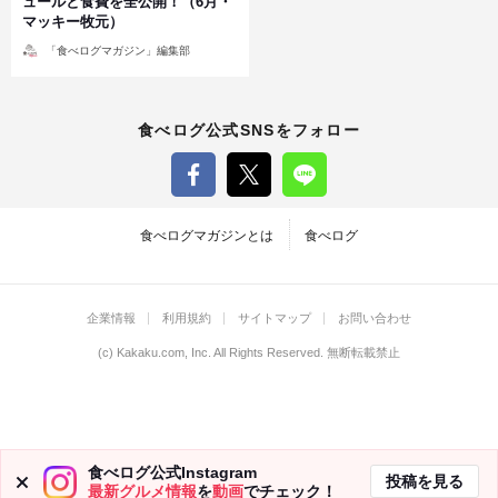
ュールと食費を全公開！（6月・
マッキー牧元）
投
「食べログマガジン」編集部
稿
者
食べログ公式SNSをフォロー
食べログマガジンとは
食べログ
企業情報
利用規約
サイトマップ
お問い合わせ
(c)
Kakaku.com, Inc.
All Rights Reserved. 無断転載禁止
食べログ公式Instagram
投稿を見る
最新グルメ情報
を
動画
でチェック！