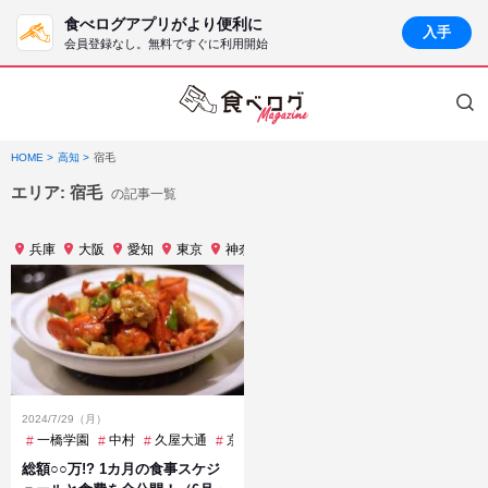
食べログアプリがより便利に
入手
会員登録なし。無料ですぐに利用開始
HOME
高知
宿毛
エリア:
宿毛
の記事一覧
兵庫
大阪
愛知
東京
神奈川
長野
静岡
高知
2024/7/29（月）
一橋学園
中村
久屋大通
京橋
元町
六本木
六本木一丁目
北
総額○○万!? 1カ月の食事スケジ