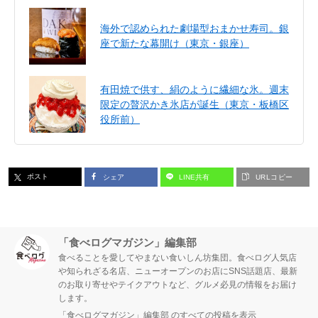
海外で認められた劇場型おまかせ寿司。銀
座で新たな幕開け（東京・銀座）
有田焼で供す、絹のように繊細な氷。週末
限定の贅沢かき氷店が誕生（東京・板橋区
役所前）
ポスト
シェア
LINE共有
URLコピー
「食べログマガジン」編集部
食べることを愛してやまない食いしん坊集団。食べログ人気店
や知られざる名店、ニューオープンのお店にSNS話題店、最新
のお取り寄せやテイクアウトなど、グルメ必見の情報をお届け
します。
「食べログマガジン」編集部 のすべての投稿を表示