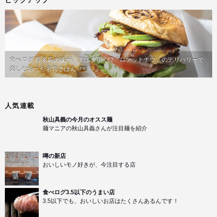
ピックアップ
食べログ 百名店の味が、並ばず届く!?「ロケットナウ」のデリバリーで
楽しむおうち名店ごはん
PR
人気連載
秋山具義の今月のオスス麺
麺マニアの秋山具義さんが注目麺を紹介
噂の新店
おいしいモノ好きが、今注目する店
食べログ3.5以下のうまい店
3.5以下でも、おいしいお店はたくさんあるんです！