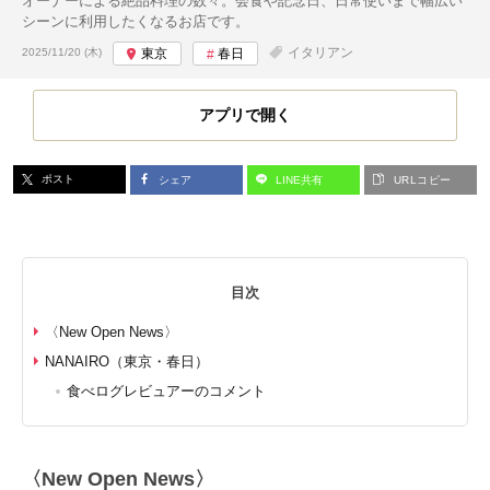
オーナーによる絶品料理の数々。会食や記念日、日常使いまで幅広い
シーンに利用したくなるお店です。
投稿日:
イタリアン
2025/11/20 (木)
東京
春日
アプリで開く
ポスト
シェア
LINE共有
URLコピー
目次
〈New Open News〉
NANAIRO（東京・春日）
食べログレビュアーのコメント
〈New Open News〉