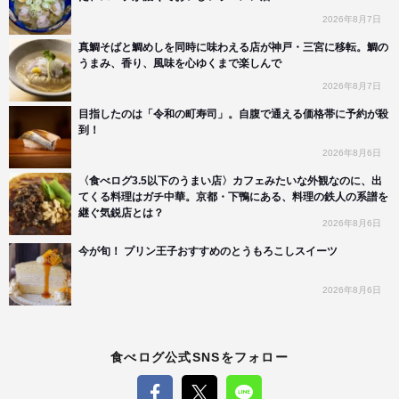
2026年8月7日
真鯛そばと鯛めしを同時に味わえる店が神戸・三宮に移転。鯛の
うまみ、香り、風味を心ゆくまで楽しんで
2026年8月7日
目指したのは「令和の町寿司」。自腹で通える価格帯に予約が殺
到！
2026年8月6日
〈食べログ3.5以下のうまい店〉カフェみたいな外観なのに、出
てくる料理はガチ中華。京都・下鴨にある、料理の鉄人の系譜を
継ぐ気鋭店とは？
2026年8月6日
今が旬！ プリン王子おすすめのとうもろこしスイーツ
2026年8月6日
食べログ公式SNSをフォロー