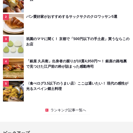
パン愛好家がおすすめするサックサクのクロワッサン5選
祇園のママに聞く！ 京都で「500円以下の手土産」買うならこの
お店
「銀座 久兵衛」出身者の握りが10貫4,950円〜！ 銀座の路地裏
で見つけた江戸前の粋が詰まった感動寿司
〈食べログ3.5以下のうまい店〉ここは通いたい！ 現代の感性が
光るスペイン郷土料理
ランキング記事一覧へ