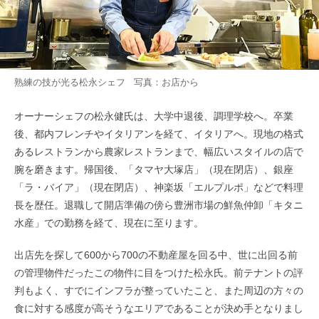
熟練の技が光る松永シェフ 写真：お店から
オーナーシェフの松永健氏は、大学中退後、調理学校へ。卒業
後、都内フレンチやイタリアンを経て、イタリアへ。現地の格式
あるレストランから農家レストランまで、幅広いスタイルの店で
腕を磨きます。帰国後、「タマヤ大塚店」（現在閉店）、銀座
「ラ・バイア」（現在閉店）、神楽坂「エルプルポ」などで料理
長を歴任。退職して開店準備の傍ら豊洲市場の鮮魚仲卸「キタニ
水産」での勤務を経て、現在に至ります。
出店先を探して600から700の不動産屋を回る中、世に出回る前
の管理物件だったこの物件に目をつけた松永氏。前テナントの評
判もよく、すでにインフラが整っていたこと、また周辺の方々の
食に対する感度が高そうなエリアであることが決め手となりまし