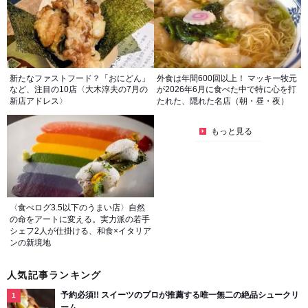
新たなファストフード？「おにどん」
外食は年間600回以上！ マッキー牧元
など、注目の10店〈大木淳夫の7月の
が2026年6月に食べた中で特に心を打
新店アドレス〉
たれた、隠れた名店（朝・昼・夜）
もっと見る
〈食べログ3.5以下のうまい店〉自然
の命をアートに変える。実力派の若手
シェフ2人が仕掛ける、和食×イタリア
ンの新境地
人気記事ランキング
予約必須!! スイーツのプロが推薦する唯一無二の絶品シュークリ
ーム