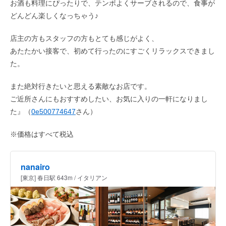
お酒も料理にぴったりで、テンポよくサーブされるので、食事が
どんどん楽しくなっちゃう♪
店主の方もスタッフの方もとても感じがよく、
あたたかい接客で、初めて行ったのにすごくリラックスできまし
た。
また絶対行きたいと思える素敵なお店です。
ご近所さんにもおすすめしたい、お気に入りの一軒になりまし
た』（
0e500774647
さん）
※価格はすべて税込
nanairo
[東京] 春日駅 643m / イタリアン