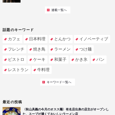
連載一覧へ
話題のキーワード
カフェ
日本料理
とんかつ
イノベーティブ
フレンチ
焼き鳥
ラーメン
つけ麺
ビストロ
ケーキ
和菓子
かき氷
パン
レストラン
牛料理
キーワード一覧へ
最近の投稿
〈秋山具義の今月のオスス麺〉有名店出身の店主がオープンし
た、スープが濃くておいしいラーメン店