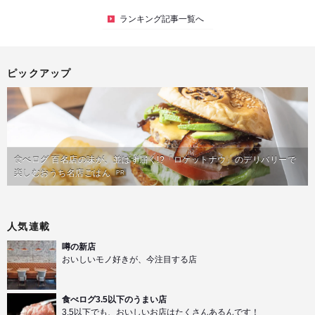
ランキング記事一覧へ
ピックアップ
食べログ 百名店の味が、並ばず届く!?「ロケットナウ」のデリバリーで
楽しむおうち名店ごはん
PR
人気連載
噂の新店
おいしいモノ好きが、今注目する店
食べログ3.5以下のうまい店
3.5以下でも、おいしいお店はたくさんあるんです！