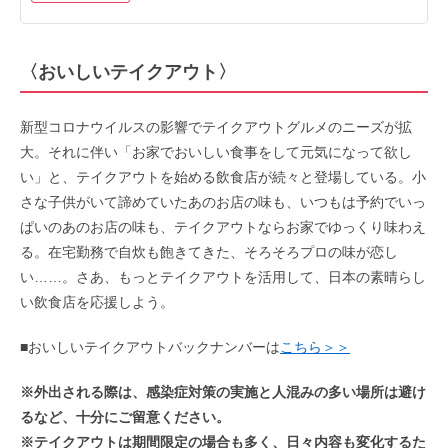
〈おいしいテイクアウト〉
新型コロナウイルスの影響でテイクアウトグルメのニーズが拡
大。それに伴い「お家でおいしい食事をして元気になって欲し
い」と、テイクアウトを始める飲食店が続々と登場している。小
さな子供がいて諦めていたあのお店の味も、いつもは予約でいっ
ぱいのあのお店の味も、テイクアウトならお家でゆっくり味わえ
る。在宅勤務で自炊も飽きてきた、そろそろプロの味が恋し
い……。さあ、もっとテイクアウトを活用して、日本の素晴らし
い飲食店を応援しよう。
■おいしいテイクアウトバックナンバーは
こちら＞＞
※外出される際は、感染症対策の実施と人混みの多い場所は避け
るなど、十分にご留意ください。
※テイクアウトは期間限定の場合も多く、日々内容も変化するた