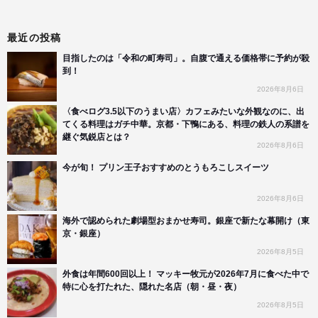
最近の投稿
目指したのは「令和の町寿司」。自腹で通える価格帯に予約が殺
到！
2026年8月6日
〈食べログ3.5以下のうまい店〉カフェみたいな外観なのに、出
てくる料理はガチ中華。京都・下鴨にある、料理の鉄人の系譜を
継ぐ気鋭店とは？
2026年8月6日
今が旬！ プリン王子おすすめのとうもろこしスイーツ
2026年8月6日
海外で認められた劇場型おまかせ寿司。銀座で新たな幕開け（東
京・銀座）
2026年8月5日
外食は年間600回以上！ マッキー牧元が2026年7月に食べた中で
特に心を打たれた、隠れた名店（朝・昼・夜）
2026年8月5日