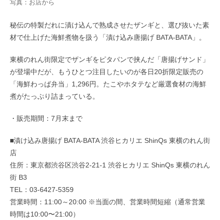
写真：お店から
秘伝の特製だれに漬け込んで熟成させたザンギと、選び抜いた素
材で仕上げた海鮮煮物を扱う「漬け込み唐揚げ BATA-BATA」。
東横のれん街限定でザンギをピタパンで挟んだ「唐揚げサンド」
が登場中だが、もうひとつ注目したいのが各日20折限定販売の
「海鮮わっぱ弁当」1,296円。たこやホタテなど厳選食材の海鮮
煮がたっぷり詰まっている。
・販売期間：7月末まで
■漬け込み唐揚げ BATA-BATA 渋谷ヒカリエ ShinQs 東横のれん街
店
住所：東京都渋谷区渋谷2-21-1 渋谷ヒカリエ ShinQs 東横のれん
街 B3
TEL：03-6427-5359
営業時間：11:00～20:00 ※当面の間、営業時間短縮（通常営業
時間は10:00〜21:00）