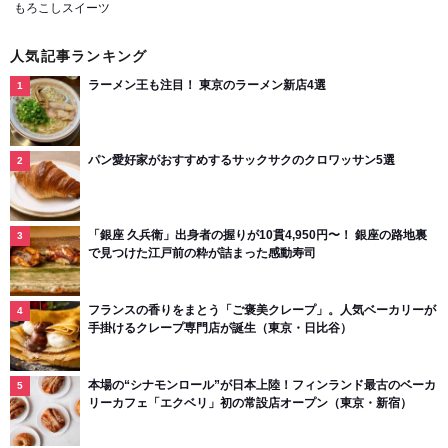
もろこしスイーツ
人気記事ランキング
ラーメン王も注目！ 東京のラーメン新店4選
パン愛好家がおすすめするサックサクのクロワッサン5選
「銀座 久兵衛」出身者の握りが10貫4,950円〜！ 銀座の路地裏
で見つけた江戸前の粋が詰まった感動寿司
フランスの香りをまとう「ご褒美クレープ」。人気ベーカリーが
手掛けるクレープ専門店が誕生（東京・日比谷）
本場の“シナモンロール”が日本上陸！フィンランド最古のベーカ
リーカフェ「エクベリ」初の常設店オープン（東京・新宿）