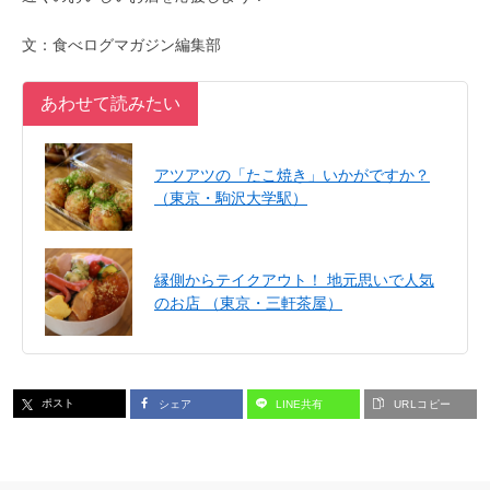
文：食べログマガジン編集部
あわせて読みたい
アツアツの「たこ焼き」いかがですか？
（東京・駒沢大学駅）
縁側からテイクアウト！ 地元思いで人気
のお店 （東京・三軒茶屋）
ポスト
シェア
LINE共有
URLコピー