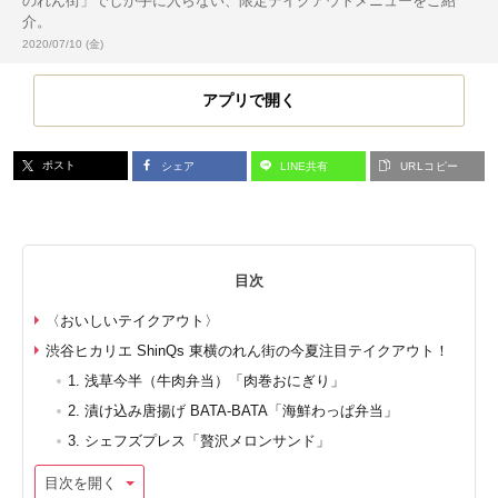
のれん街」でしか手に入らない、限定テイクアウトメニューをご紹
介。
投稿日:
2020/07/10 (金)
アプリで開く
ポスト
シェア
LINE共有
URLコピー
目次
〈おいしいテイクアウト〉
渋谷ヒカリエ ShinQs 東横のれん街の今夏注目テイクアウト！
1. 浅草今半（牛肉弁当）「肉巻おにぎり」
2. 漬け込み唐揚げ BATA-BATA「海鮮わっぱ弁当」
3. シェフズプレス「贅沢メロンサンド」
目次を開く