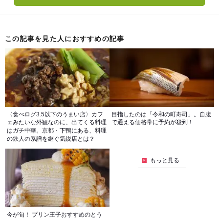
この記事を見た人におすすめの記事
〈食べログ3.5以下のうまい店〉カフ
目指したのは「令和の町寿司」。自腹
ェみたいな外観なのに、出てくる料理
で通える価格帯に予約が殺到！
はガチ中華。京都・下鴨にある、料理
の鉄人の系譜を継ぐ気鋭店とは？
もっと見る
今が旬！ プリン王子おすすめのとう