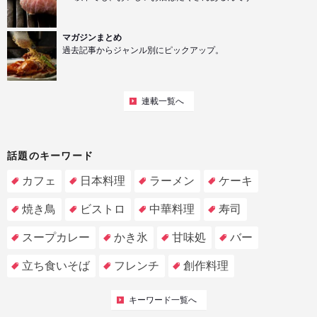
マガジンまとめ
過去記事からジャンル別にピックアップ。
連載一覧へ
話題のキーワード
カフェ
日本料理
ラーメン
ケーキ
焼き鳥
ビストロ
中華料理
寿司
スープカレー
かき氷
甘味処
バー
立ち食いそば
フレンチ
創作料理
キーワード一覧へ