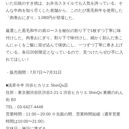
いた伝統のすき焼は、お弁当スタイルでも人気を誇っている。そ
んな牛肉を知り尽くした老舗から、このたび黒毛和牛を使用した
「肉巻おにぎり」1,080円が登場した。
厳選した黒毛和牛の肩ロースを秘伝の割り下で1枚ずつ丁寧に味
付けした、肉巻おにぎり。割り下で味付けし、細かく刻んだ糸こ
んにゃくをご飯に混ぜ込んで俵状にし、一つずつ丁寧に巻き上げ
ている。各日20折限定となっているので、見つけたらぜひ手に入
れてほしい！
・販売期間：7月7日〜7月31日
■浅草今半 渋谷ヒカリエ ShinQs店
住所：東京都渋谷区渋谷2-21-1 渋谷ヒカリエ ShinQs 東横のれん
街 B3
TEL：03-6427-4448
営業時間：11:00～20:00 ※当面の間、営業時間短縮（通常営業
時間は10:00〜21:00）
定休日：施設に準ずる