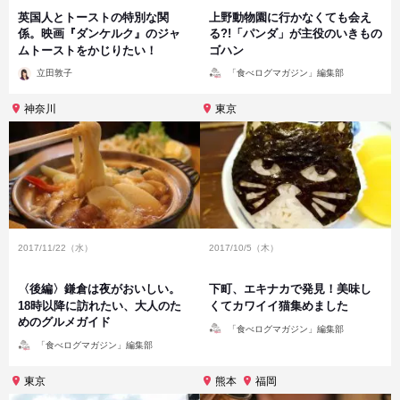
英国人とトーストの特別な関
上野動物園に行かなくても会え
係。映画『ダンケルク』のジャ
る?!「パンダ」が主役のいきもの
ムトーストをかじりたい！
ゴハン
投
投
立田敦子
「食べログマガジン」編集部
稿
稿
者
者
神奈川
東京
2017/11/22（水）
2017/10/5（木）
〈後編〉鎌倉は夜がおいしい。
下町、エキナカで発見！美味し
18時以降に訪れたい、大人のた
くてカワイイ猫集めました
めのグルメガイド
投
「食べログマガジン」編集部
稿
投
者
「食べログマガジン」編集部
稿
者
東京
熊本
福岡