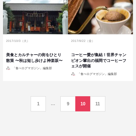
2017/10/3（火）
2017/9/22（金）
美食とカルチャーの街をひとり
コーヒー愛が集結！世界チャン
散策 〜秋は短し歩けよ神楽坂〜
ピオン輩出の福岡でコーヒーフ
ェスが開催
投
「食べログマガジン」編集部
稿
投
者
「食べログマガジン」編集部
稿
者
投
…
1
9
10
11
稿
の