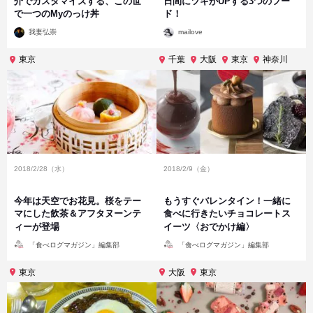
介でカスタマイズする、この世
日間にツキがUPする3つのフー
で一つのMyのっけ丼
ド！
投
投
我妻弘崇
mailove
稿
稿
者
者
東京
千葉
大阪
東京
神奈川
2018/2/28（水）
2018/2/9（金）
今年は天空でお花見。桜をテー
もうすぐバレンタイン！一緒に
マにした飲茶＆アフタヌーンテ
食べに行きたいチョコレートス
ィーが登場
イーツ〈おでかけ編〉
投
投
「食べログマガジン」編集部
「食べログマガジン」編集部
稿
稿
者
者
東京
大阪
東京