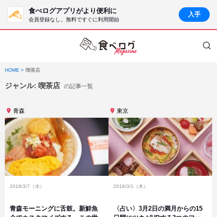
食べログアプリがより便利に
入手
会員登録なし。無料ですぐに利用開始
HOME
喫茶店
ジャンル:
喫茶店
の記事一覧
青森
東京
2018/3/7（水）
2018/3/1（木）
青森モーニングに舌鼓。新鮮魚
〈占い〉3月2日の満月からの15