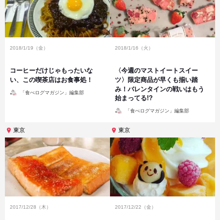
2018/1/19（金）
2018/1/16（火）
コーヒーだけじゃもったいな
〈今週のマストイートスイー
い、この喫茶店はお食事処！
ツ〉限定商品が早くも揃い踏
み！バレンタインの戦いはもう
投
「食べログマガジン」編集部
稿
始まってる!?
者
投
「食べログマガジン」編集部
稿
者
東京
東京
2017/12/28（木）
2017/12/22（金）