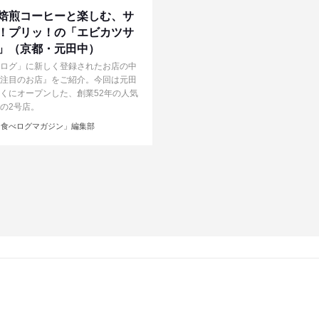
焙煎コーヒーと楽しむ、サ
！プリッ！の「エビカツサ
」（京都・元田中）
ログ」に新しく登録されたお店の中
注目のお店』をご紹介。今回は元田
くにオープンした、創業52年の人気
の2号店。
食べログマガジン」編集部