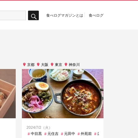
食べログマガジンとは
食べログ
検
索
京都
大阪
東京
神奈川
2024/7/2（火）
中目黒
元住吉
元田中
外苑前
広尾
新福島
明治神