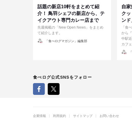
話題の新店10軒をまとめて紹
自家
介！ 鳥羽シェフの新店から、テ
クッ
イクアウト専門カレー店まで
ンド
先週掲載の「New Open News」をまとめ
「食べ
て紹介します。
から『
中駅近
投
「食べログマガジン」編集部
稿
カフェ
者
投
「
稿
者
食べログ公式SNSをフォロー
企業情報
利用規約
サイトマップ
お問い合わせ