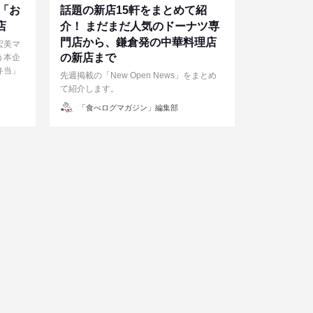
「お
話題の新店15軒をまとめて紹
店
介！ まだまだ人気のドーナツ専
門店から、鎌倉発の中華料理店
宏美マ
の新店まで
う本企
弁当」
先週掲載の「New Open News」をまとめ
て紹介します。
投
「食べログマガジン」編集部
稿
者