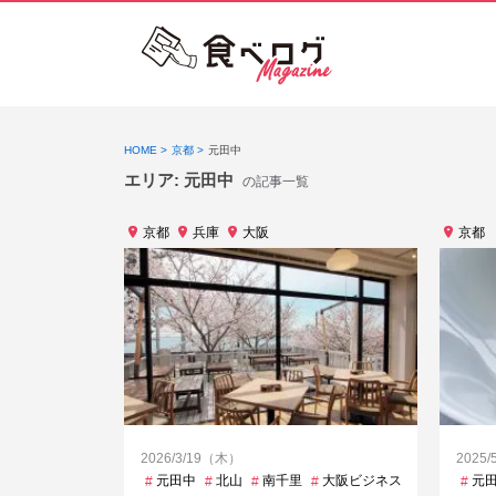
HOME
京都
元田中
エリア:
元田中
の記事一覧
京都
兵庫
大阪
京都
2026/3/19（木）
2025
元田中
北山
南千里
大阪ビジネスパーク
東山
元