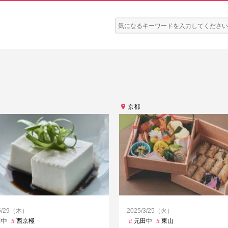
検
索:
京都
/5/29（木）
2025/3/25（火）
田中
清水五条
西京極
谷町四丁目
須磨浦公園
元田中
東山