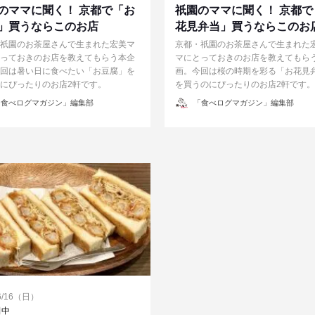
のママに聞く！ 京都で「お
祇園のママに聞く！ 京都で
」買うならこのお店
花見弁当」買うならこのお
祇園のお茶屋さんで生まれた宏美マ
京都・祇園のお茶屋さんで生まれた
っておきのお店を教えてもらう本企
マにとっておきのお店を教えてもら
回は暑い日に食べたい「お豆腐」を
画。今回は桜の時期を彩る「お花見
にぴったりのお店2軒です。
を買うのにぴったりのお店2軒です。
投
食べログマガジン」編集部
「食べログマガジン」編集部
稿
者
/6/16（日）
田中
原宿
東高円寺
桜新町
麻布十番