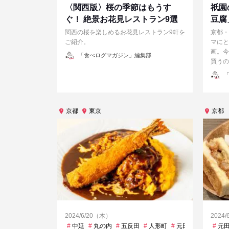
〈関西版〉桜の季節はもうす
祇園
ぐ！ 絶景お花見レストラン9選
豆腐
関西の桜を楽しめるお花見レストラン9軒を
京都・
ご紹介。
マにと
画。今
投
「食べログマガジン」編集部
稿
買うの
者
投
「
稿
者
京都
東京
京都
2024/6/20（木）
2024
中延
丸の内
五反田
人形町
元田中
六本木
元