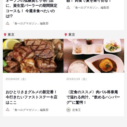
オープンの低糖質ピザ専門店
額！ 肉食で夏を乗り切る！
に、資生堂パーラーの期間限定
投
「食べログマガジン」編集部
稿
コースも！ 今週末食べたいの
者
は!?
投
「食べログマガジン」編集部
稿
者
東京
東京
2019/4/26（金）
2018/1/19（金）
おひとりさまグルメの新定番！
〈定食のススメ〉肉バル将泰庵
今行きたいファストステーキ店
で溢れる肉汁、“飲めるハンバー
はここ
グ”に驚愕！
投
投
「食べログマガジン」編集部
定食王
稿
稿
者
者