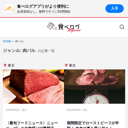
食べログアプリがより便利に
入手
会員登録なし。無料ですぐに利用開始
HOME
肉バル
ジャンル:
肉バル
の記事一覧
東京
東京
2019/8/23（金）
2019/8/22（木）
〈最旬フードニュース〉ニュー
期間限定でローストビーフが半