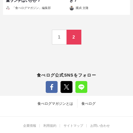
重ランチはいかが？
き？
投
投
「食べログマガジン」編集部
國貞 文隆
稿
稿
者
者
投
1
2
稿
の
ペ
食べログ公式SNSをフォロー
ー
ジ
食べログマガジンとは
食べログ
送
企業情報
利用規約
サイトマップ
お問い合わせ
り