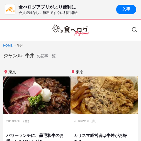
食べログアプリがより便利に
入手
会員登録なし。無料ですぐに利用開始
HOME
牛丼
ジャンル:
牛丼
の記事一覧
東京
東京
2018/4/13（金）
2018/2/19（月）
パワーランチに、黒毛和牛のお
カリスマ経営者は牛丼がお好