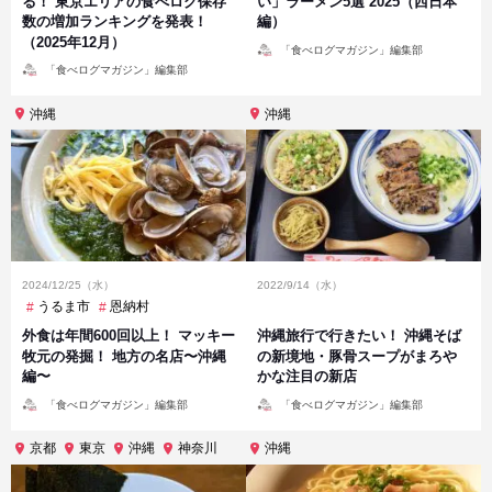
る！ 東京エリアの食べログ保存
い」ラーメン5選 2025（西日本
数の増加ランキングを発表！
編）
（2025年12月）
投
「食べログマガジン」編集部
稿
投
者
「食べログマガジン」編集部
稿
者
沖縄
沖縄
2024/12/25（水）
2022/9/14（水）
うるま市
恩納村
外食は年間600回以上！ マッキー
沖縄旅行で行きたい！ 沖縄そば
牧元の発掘！ 地方の名店〜沖縄
の新境地・豚骨スープがまろや
編〜
かな注目の新店
投
投
「食べログマガジン」編集部
「食べログマガジン」編集部
稿
稿
者
者
京都
東京
沖縄
神奈川
沖縄