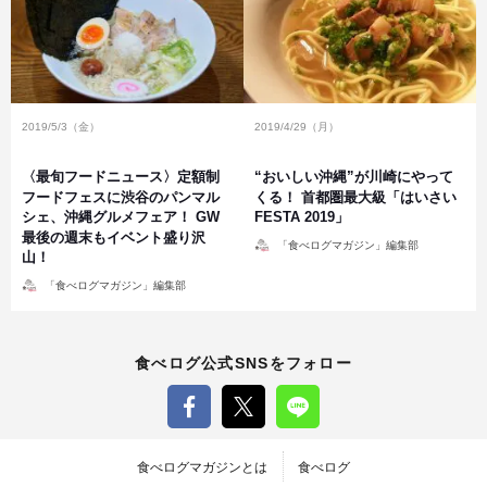
2019/5/3（金）
2019/4/29（月）
〈最旬フードニュース〉定額制
“おいしい沖縄”が川崎にやって
フードフェスに渋谷のパンマル
くる！ 首都圏最大級「はいさい
シェ、沖縄グルメフェア！ GW
FESTA 2019」
最後の週末もイベント盛り沢
投
「食べログマガジン」編集部
稿
山！
者
投
「食べログマガジン」編集部
稿
者
食べログ公式SNSをフォロー
食べログマガジンとは
食べログ