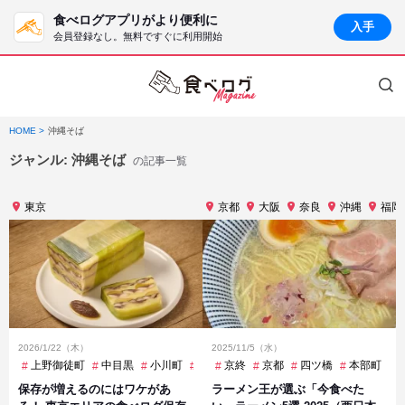
食べログアプリがより便利に
入手
会員登録なし。無料ですぐに利用開始
HOME
沖縄そば
ジャンル:
沖縄そば
の記事一覧
東京
京都
大阪
奈良
沖縄
福岡
2026/1/22（木）
2025/11/5（水）
上野御徒町
中目黒
小川町
御茶ノ水
京終
新橋
京都
池尻大橋
四ツ橋
本部町
神保町
保存が増えるのにはワケがあ
ラーメン王が選ぶ「今食べた