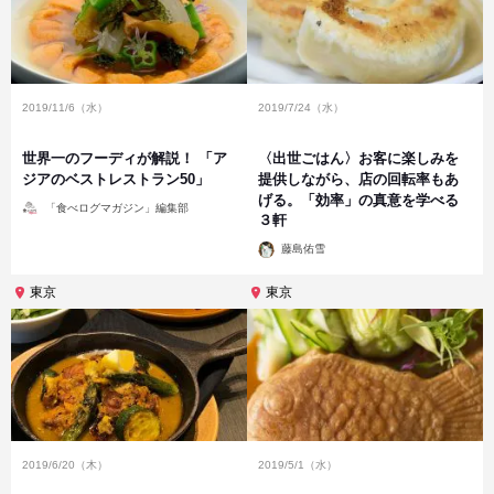
2019/11/6（水）
2019/7/24（水）
世界一のフーディが解説！ 「ア
〈出世ごはん〉お客に楽しみを
ジアのベストレストラン50」
提供しながら、店の回転率もあ
げる。「効率」の真意を学べる
投
「食べログマガジン」編集部
稿
３軒
者
投
藤島佑雪
稿
者
東京
東京
2019/6/20（木）
2019/5/1（水）