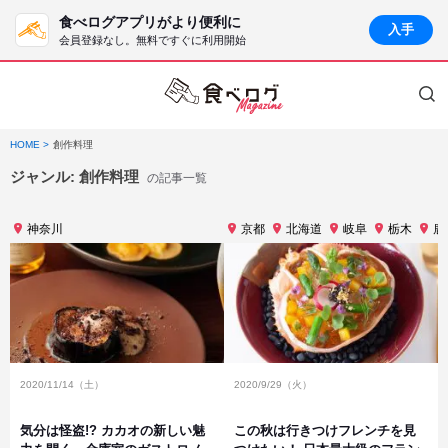
食べログアプリがより便利に
入手
会員登録なし。無料ですぐに利用開始
HOME
創作料理
ジャンル:
創作料理
の記事一覧
神奈川
京都
北海道
岐阜
栃木
鹿
2020/11/14（土）
2020/9/29（火）
気分は怪盗!? カカオの新しい魅
この秋は行きつけフレンチを見