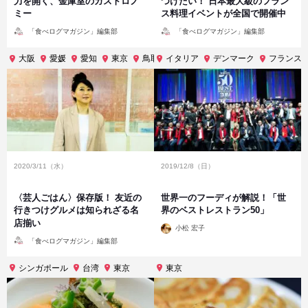
力を開く、金庫室のガストロノ
つけたい！ 日本最大級のフラン
ミー
ス料理イベントが全国で開催中
投
投
「食べログマガジン」編集部
「食べログマガジン」編集部
稿
稿
者
者
大阪
愛媛
愛知
東京
鳥取
イタリア
デンマーク
フランス
2020/3/11（水）
2019/12/8（日）
〈芸人ごはん〉保存版！ 友近の
世界一のフーディが解説！「世
行きつけグルメは知られざる名
界のベストレストラン50」
店揃い
投
小松 宏子
稿
投
者
「食べログマガジン」編集部
稿
者
シンガポール
台湾
東京
東京