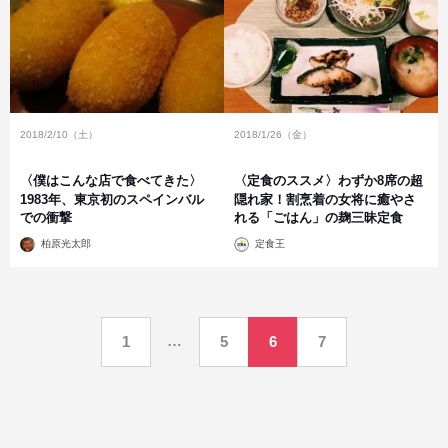
2018/2/10（土）
2018/1/26（金）
〈僕はこんな店で食べてきた〉
〈定食のススメ〉わずか8席の超
1983年、東京初のスペインバル
隠れ家！割烹着の女将に癒やさ
での衝撃
れる「ごはん」の麹三昧定食
投
投
柏原光太郎
定食王
稿
稿
者
者
投
…
1
5
6
7
稿
の