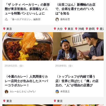
「ザ シティ ベーカリー」の新形
〈出世ごはん〉新機軸のお店
態が東京初進出。多国籍なメニ
で、企画を通すための“いろ
ューを特製パンといっしょに
は”を知る
投
投
「食べログマガジン」編集部
藤島佑雪
稿
稿
者
者
東京
大分
東京
沖縄
静岡
鹿児
2018/12/21（金）
2018/8/31（金）
〈今週のカレー〉人気間借りカ
〈トップシェフが内緒で通う
レー店同士が生み出したスーパ
店〉世界に羽ばたく「傳」の店
ーコラボカレー！
主の、“人”が理由の店選び
投
投
カレーおじさん＼(^o^)／
本田直之
稿
稿
者
者
東京
東京