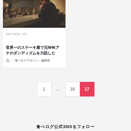
2017/3/19（日）
世界一のステーキ屋で元NHKア
ナのダンディズムを力説した
投
「食べログマガジン」編集部
稿
者
投
…
1
16
17
稿
の
ペ
食べログ公式SNSをフォロー