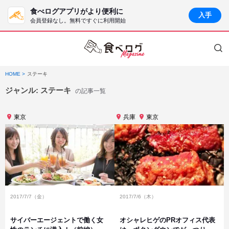
食べログアプリがより便利に
入手
会員登録なし。無料ですぐに利用開始
HOME
ステーキ
ジャンル:
ステーキ
の記事一覧
東京
兵庫
東京
2017/7/7（金）
2017/7/6（木）
サイバーエージェントで働く女
オシャレヒゲのPRオフィス代表