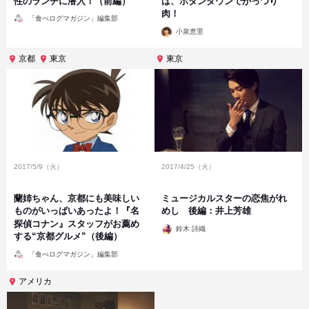
性のランチに潜入！（前編）
は、ボタンダウンでがっつり
肉！
投
「食べログマガジン」編集部
稿
投
者
小泉恵里
稿
者
京都
東京
東京
2017/5/9（火）
2017/4/25（火）
蘭姉ちゃん、京都にも美味しい
ミュージカルスターの恋焦がれ
ものがいっぱいあったよ！『名
めし 後編：井上芳雄
探偵コナン』スタッフがお薦め
投
鈴木 詩織
稿
する“京都グルメ”（後編）
者
投
「食べログマガジン」編集部
稿
者
アメリカ