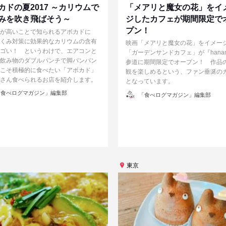
カドの夏2017 ～カリウムで
「メアリと魔女の花」をイ
みを吹き飛ばそう～
ジしたカフェが期間限定で
プン！
が高いことで知られるアボカドに
くみ対策に効果的なカリウムの含有
映画「メアリと魔女の花」をイメー
ゴい！ というわけで、エアコンと
「ガーデンサンドカフェ」が『hana
飲み物のダブルパンチで脚パンパン
参道に期間限定でオープン！ 作品
こそ積極的に食べたい「アボカド」
観を楽しめるという、ファン垂涎の
さん食べられるお店を紹介します。
となっています。
投
食べログマガジン」編集部
「食べログマガジン」編集部
稿
者
東京