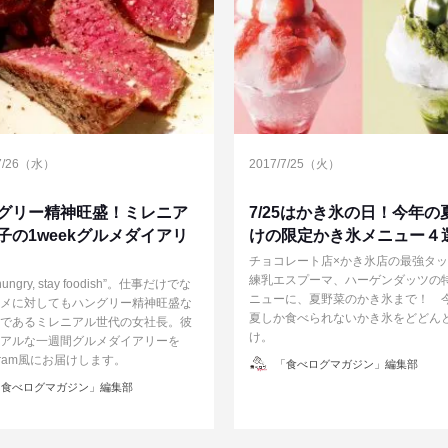
/7/26（水）
2017/7/25（火）
グリー精神旺盛！ミレニア
7/25はかき氷の日！今年の
子の1weekグルメダイアリ
けの限定かき氷メニュー４
チョコレート店×かき氷店の最強タ
練乳エスプーマ、ハーゲンダッツの
 hungry, stay foodish”。仕事だけでな
ニューに、夏野菜のかき氷まで！ 
メに対してもハングリー精神旺盛な
夏しか食べられないかき氷をどどん
であるミレニアル世代の女社長。彼
け。
アルな一週間グルメダイアリーを
agram風にお届けします。
投
「食べログマガジン」編集部
稿
者
食べログマガジン」編集部