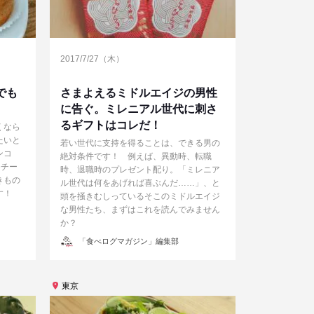
2017/7/27（木）
でも
さまよえるミドルエイジの男性
に告ぐ。ミレニアル世代に刺さ
るギフトはコレだ！
くなら
たいと
若い世代に支持を得ることは、できる男の
ンコ
絶対条件です！ 例えば、異動時、転職
モチー
時、退職時のプレゼント配り。「ミレニア
きもの
ル世代は何をあげれば喜ぶんだ……」、と
す！
頭を掻きむしっているそこのミドルエイジ
な男性たち、まずはこれを読んでみません
か？
投
「食べログマガジン」編集部
稿
者
東京