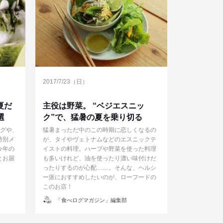
2017/7/23（日）
夏だ
主役は野菜。 “ベジエスニッ
選
ク”で、猛暑の夏を乗り切る
ッグや、
猛暑まっただ中のこの時期に恋しくなるの
特別メ
が、タイやヴェトナムなどのエスニックテ
今年の
イストの料理。ハーブや野菜を使った料理
とお届
も多いけれど、油を使ったり濃い味付けだ
ったりするのが心配……。そんな、ヘルシ
ー派におすすめしたいのが、ローフードの
このお店！
投
「食べログマガジン」編集部
稿
者