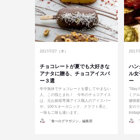
2017/7/27（木）
2017
チョコレートが夏でも大好きな
ハン
アナタに贈る、チョコアイスバ
ル女
ー３選
ー
年中無休でチョコレートを愛してやまない
“Stay
人、この指とまれ！ 今年のチョコアイス
くグル
は、元お姫様専属アイス職人のアイスバー
健啖家
や、100％オーガニック、クラフト系と、
女のリ
一味も二味も違います。
Inst
投
投
「食べログマガジン」編集部
「
稿
稿
者
者