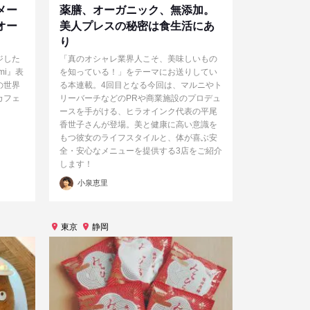
メー
薬膳、オーガニック、無添加。
オー
美人プレスの秘密は食生活にあ
り
ジした
「真のオシャレ業界人こそ、美味しいもの
mi』表
を知っている！」をテーマにお送りしてい
の世界
る本連載。4回目となる今回は、マルニやト
カフェ
リーバーチなどのPRや商業施設のプロデュ
ースを手がける、ヒラオインク代表の平尾
香世子さんが登場。美と健康に高い意識を
もつ彼女のライフスタイルと、体が喜ぶ安
全・安心なメニューを提供する3店をご紹介
します！
投
小泉恵里
稿
者
東京
静岡