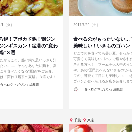
/8/1（火）
2017/7/29（土）
ろ鍋！アボカド鍋！鴨ジン
食べるのがもったいない…
ジンギスカン！猛暑の“変わ
美味しい！いきものゴハン
鍋”３選
どこで何を食べても暑い夏。せっか
可愛くて美味しいゴハンで癒やされ
だからこそ、熱い鍋で思いっきり汗
考える方へ！ ブームを拡大中のイ
たい……。そんなあなたに贈る、夏
や、あの“国民的へんないきもの”が
こそ食べたくなる“夏鍋”をご紹介。
フの、可愛くて目にも美味しい、い
は「変わり鍋系の夏鍋」３選です！
ゴハンが食べられるお店を紹介しま
食べログマガジン」編集部
投
「食べログマガジン」編集部
稿
者
千葉
東京