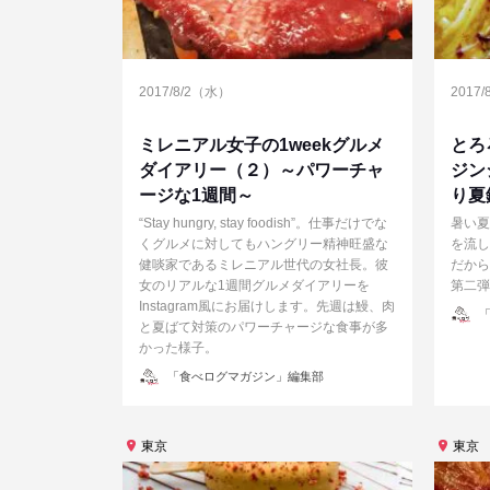
2017/8/2（水）
2017
ミレニアル女子の1weekグルメ
とろ
ダイアリー（２）～パワーチャ
ジン
ージな1週間～
り夏
“Stay hungry, stay foodish”。仕事だけでな
暑い夏
くグルメに対してもハングリー精神旺盛な
を流し
健啖家であるミレニアル世代の女社長。彼
だから
女のリアルな1週間グルメダイアリーを
第二弾
Instagram風にお届けします。先週は鰻、肉
投
「
稿
と夏ばて対策のパワーチャージな食事が多
者
かった様子。
投
「食べログマガジン」編集部
稿
者
東京
東京