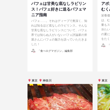
パフェは甘美な底なしラビリン
アボ
ス！パフェ好きに送るパフェマ
むく
ニア指南
栄養価
は、む
パフェ……。それはディープで奥深く、知
量もス
れば知るほど底なしのラビリンス。そんな
冷たい
甘美な底なしラビリンスについて、パフェ
の夏に
界では知らぬ人がいないパフェ評論家の斧
をたく
屋さんにパフェの魅力を語っていただきま
した！
投
「
稿
者
投
「食べログマガジン」編集部
稿
者
東京
神奈川
東京