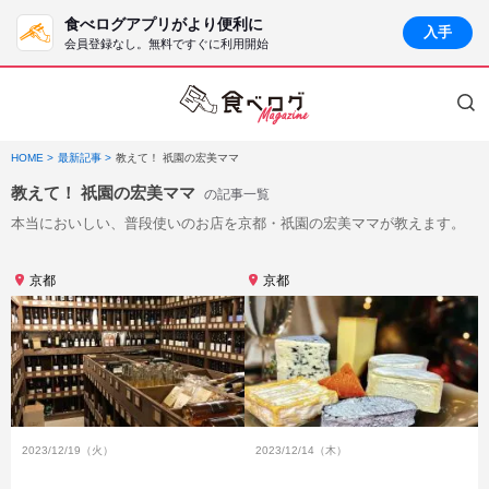
食べログアプリがより便利に
入手
会員登録なし。無料ですぐに利用開始
HOME
最新記事
教えて！ 祇園の宏美ママ
教えて！ 祇園の宏美ママ
の記事一覧
本当においしい、普段使いのお店を京都・祇園の宏美ママが教えます。
京都
京都
2023/12/19（火）
2023/12/14（木）