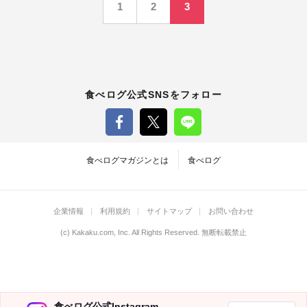
1
2
3
稿
の
ペ
食べログ公式SNSをフォロー
ー
ジ
食べログマガジンとは
食べログ
送
企業情報
利用規約
サイトマップ
お問い合わせ
り
(c)
Kakaku.com, Inc.
All Rights Reserved. 無断転載禁止
食べログ公式Instagram