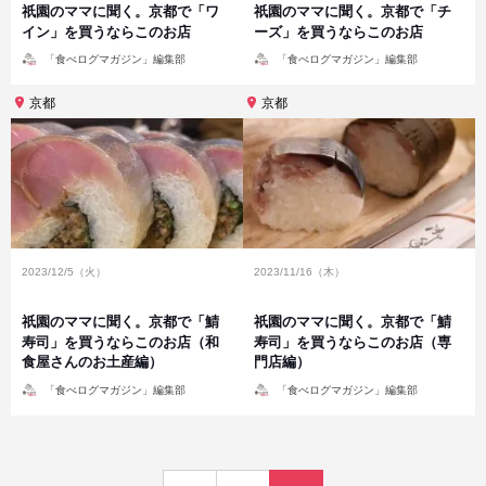
祇園のママに聞く。京都で「ワ
祇園のママに聞く。京都で「チ
イン」を買うならこのお店
ーズ」を買うならこのお店
投
投
「食べログマガジン」編集部
「食べログマガジン」編集部
稿
稿
者
者
京都
京都
2023/12/5（火）
2023/11/16（木）
祇園のママに聞く。京都で「鯖
祇園のママに聞く。京都で「鯖
寿司」を買うならこのお店（和
寿司」を買うならこのお店（専
食屋さんのお土産編）
門店編）
投
投
「食べログマガジン」編集部
「食べログマガジン」編集部
稿
稿
者
者
投