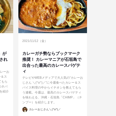
2021/11/12（金）
」が
カレーガチ勢ならブックマーク
され
推奨！ カレーマニアが石垣島で
出合った最高のカレースパゲテ
ィ
カレーお
ー＆ス
テレビやWEBメディアで大人気の“カレーお
てもら
じさん ＼(^o^)／”に今週食べたカレー＆ス
のネパ
パイス料理の中からイチオシを教えてもら
）を紹介
う連載。今週は、最高のカレースパゲティ
を味わえる、沖縄・石垣島「CHIMP」（チ
ンプー）を紹介します。
投
カレーおじさん＼(^o^)／
稿
者