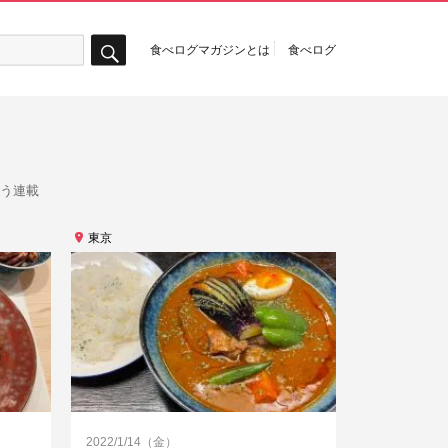
食べログマガジンとは
食べログ
検
索
らう連載
東京
2022/1/14（金）