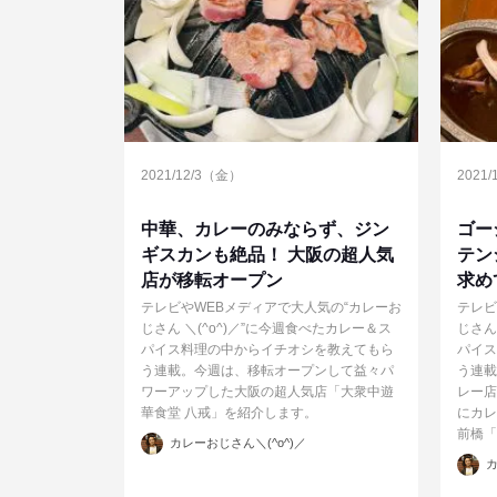
2021/12/3（金）
2021
中華、カレーのみならず、ジン
ゴー
ギスカンも絶品！ 大阪の超人気
テン
店が移転オープン
求め
テレビやWEBメディアで大人気の“カレーお
テレビ
じさん ＼(^o^)／”に今週食べたカレー＆ス
じさん
パイス料理の中からイチオシを教えてもら
パイス
う連載。今週は、移転オープンして益々パ
う連載
ワーアップした大阪の超人気店「大衆中遊
レー店
華食堂 八戒」を紹介します。
にカレ
前橋「
投
カレーおじさん＼(^o^)／
稿
投
者
カ
稿
者