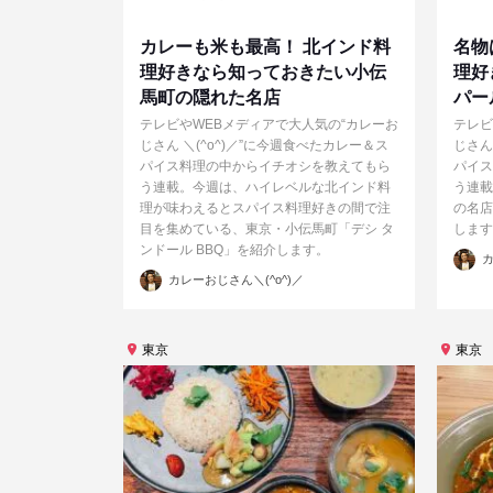
カレーも米も最高！ 北インド料
名物
理好きなら知っておきたい小伝
理好
馬町の隠れた名店
パー
テレビやWEBメディアで大人気の“カレーお
テレビ
じさん ＼(^o^)／”に今週食べたカレー＆ス
じさん
パイス料理の中からイチオシを教えてもら
パイス
う連載。今週は、ハイレベルな北インド料
う連載
理が味わえるとスパイス料理好きの間で注
の名店
目を集めている、東京・小伝馬町「デシ タ
します
ンドール BBQ」を紹介します。
投
カ
稿
投
者
カレーおじさん＼(^o^)／
稿
者
東京
東京