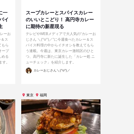
に一
スープカレーとスパイスカレー
パイ
のいいとこどり！ 高円寺カレー
生
に期待の新星現る
カレーお
テレビやWEBメディアで大人気の“カレーお
ー＆ス
じさん ＼(^o^)／”に今週食べたカレー＆ス
てもら
パイス料理の中からイチオシを教えてもら
オープ
う連載。今週は、東京カレー激戦区のひと
しめる
つ、高円寺に新たに誕生した「カレー処 ニ
ます。
ューチェック」を紹介します。
投
カレーおじさん＼(^o^)／
稿
者
東京
福岡