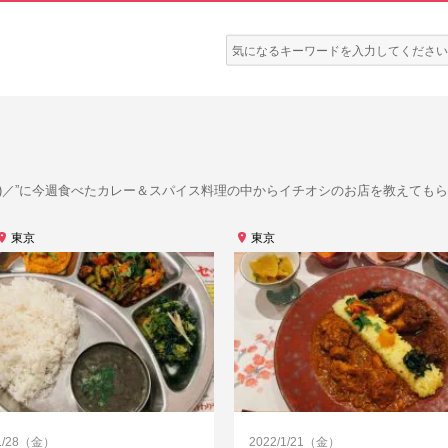
検
索:
o^)／”に今週食べたカレー＆スパイス料理の中からイチオシのお店を教えても
東京
東京
/1/28（金）
2022/1/21（金）