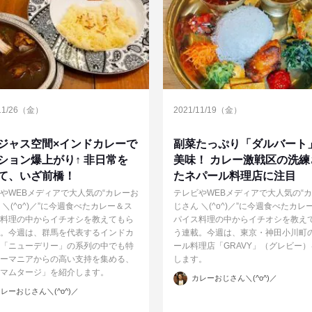
/11/26（金）
2021/11/19（金）
ジャス空間×インドカレーで
副菜たっぷり「ダルバート
ション爆上がり↑ 非日常を
美味！ カレー激戦区の洗練
て、いざ前橋！
たネパール料理店に注目
やWEBメディアで大人気の“カレーお
テレビやWEBメディアで大人気の“
 ＼(^o^)／”に今週食べたカレー＆ス
じさん ＼(^o^)／”に今週食べたカレ
料理の中からイチオシを教えてもら
パイス料理の中からイチオシを教え
。今週は、群馬を代表するインドカ
う連載。今週は、東京・神田小川町
「ニューデリー」の系列の中でも特
ール料理店「GRAVY」（グレビー
ーマニアからの高い支持を集める、
します。
マムタージ」を紹介します。
投
カレーおじさん＼(^o^)／
稿
者
レーおじさん＼(^o^)／