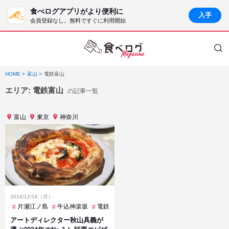
食べログアプリがより便利に
入手
会員登録なし。無料ですぐに利用開始
HOME
富山
電鉄富山
エリア:
電鉄富山
の記事一覧
富山
東京
神奈川
2024/12/16（月）
片瀬江ノ島
牛込神楽坂
電鉄富山
アートディレクター秋山具義が