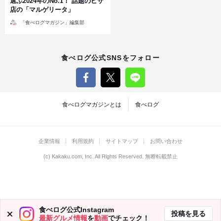
選ぶ2024年のNo.1！ 話題のピザ
店の「マルゲリータ」
投
「食べログマガジン」編集部
稿
者
食べログ公式SNSをフォロー
食べログマガジンとは
食べログ
企業情報
利用規約
サイトマップ
お問い合わせ
(c)
Kakaku.com, Inc.
All Rights Reserved. 無断転載禁止
食べログ公式Instagram
投稿を見る
最新グルメ情報
を
動画
でチェック！