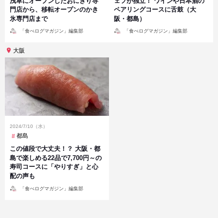
浅草にオープンしたおにぎり専
ェフが独立！ ワインや日本酒の
門店から、移転オープンのかき
ペアリングコースに舌鼓（大
氷専門店まで
阪・都島）
投
投
「食べログマガジン」編集部
「食べログマガジン」編集部
稿
稿
者
者
大阪
2024/7/10（水）
都島
この値段で大丈夫！？ 大阪・都
島で楽しめる22品で7,700円～の
寿司コースに「やりすぎ」と心
配の声も
投
「食べログマガジン」編集部
稿
者