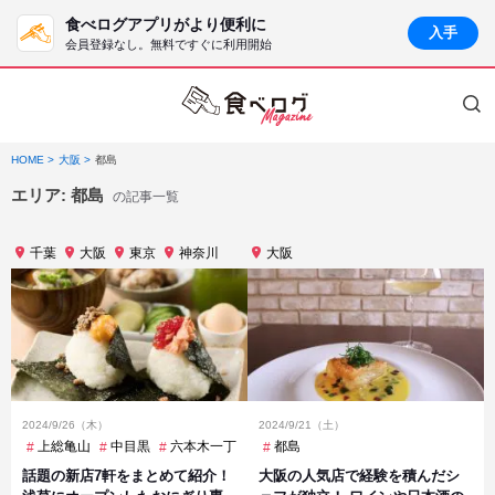
食べログアプリがより便利に
入手
会員登録なし。無料ですぐに利用開始
HOME
大阪
都島
エリア:
都島
の記事一覧
千葉
大阪
東京
神奈川
大阪
2024/9/26（木）
2024/9/21（土）
上総亀山
中目黒
六本木一丁目
日本大通り
都島
浅草
渋谷
都島
話題の新店7軒をまとめて紹介！
大阪の人気店で経験を積んだシ